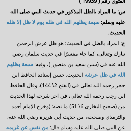
الفتوى رقم (
19939
)
س: ما
المراد بالظل المذكور في حديث النبي صلى الله
عليه وسلم:
سبعة يظلهم الله في ظله يوم لا ظل إلا ظله
الحديث.
ج:
المراد بالظل في الحديث: هو ظل عرش الرحمن
تبارك وتعالى، كما جاء مفسرًا في حديث
سلمان
رضي
الله عنه في (سنن
سعيد بن منصور
)، وفيه:
سبعة يظلهم
الله في ظل عرشه
الحديث. حسن إسناده الحافظ
ابن
حجر
رحمه الله تعالى في (الفتح 2\ 144). وقال الحافظ
ابن رجب
رحمه الله تعالى، في آخر شرحه لهذا الحديث
من (صحيح
البخاري
6\ 51) ما نصه: (وخرج الإمام
أحمد
والترمذي
وصححه، من حديث
أبي هريرة
رضي الله عنه،
عن النبي صلى الله عليه وسلم قال:
من نفس عن غريمه