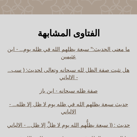
الفتاوى المشابهة
ما معنى الحديث:" سبعة يظلهم الله في ظله يوم... - ابن
عثيمين
هل نثبت صفة الظل لله سبحانه وتعالى لحديث: ( سب...
- الالباني
صفة ظله سبحانه - ابن باز
حديث سبعة يظلهم الله في ظله يوم لا ظل إلا ظله... -
الالباني
حديث : (( سبعة يظلُّهم الله يوم لا ظلَّ إلا ظل... - الالباني