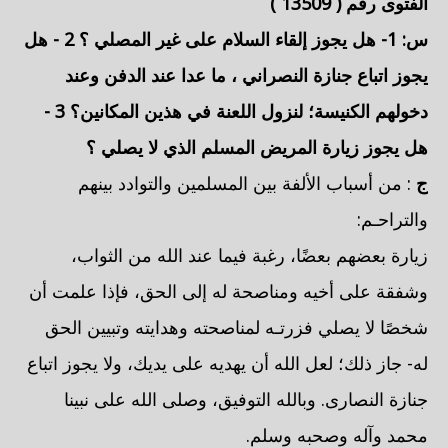
الفتوى رقم (
13509
)
س: 1- هل يجوز
إلقاء السلام على غير المصلي
؟ 2 - هل
يجوز
اتباع جنازة النصراني
، ما عدا عند الدفن وعند
دخولهم الكنيسة؛ لنزول اللعنة في هذين المكانين؟ 3 -
هل يجوز
زيارة المريض المسلم الذي لا يصلي
؟
ج
: من أسباب الألفة بين المسلمين والتوادد بينهم
والتراحـم:
زيارة بعضهم بعضًا، رغبة فيما عند الله من الثواب،
وشفقة على أخيه ومناصحة له إلى الحق، فإذا علمت أن
شخصًا لا يصلي فزرتـه لمناصحته وهدايته وتبيين الحق
له- جاز ذلك؛ لعل الله أن يهديه على يديك، ولا يجوز اتباع
جنازة النصارى. وبالله التوفيق، وصلى الله على نبينا
محمد وآله وصحبه وسلم.