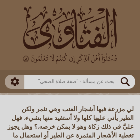
العالم
طريقة البحث
بن باز
بن العثيمين
ذكي
الألباني
الفوزان
مطابق
متقدم
اللجنة الدائمة
بحث
لي مزرعة فيها أشجار العنب وهي تثمر ولكن
الطير يأتي عليها كلها ولا أستفيد منها بشيء، فهل
عليَّ في ذلك زكاة وهو لا يمكن خرصه.؟ وهل يجوز
تغطية الأشجار المثمرة عن الطير أو استعمال ما