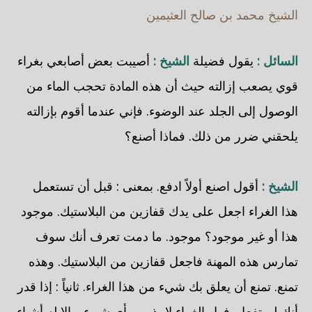
الشيخ محمد بن صالح العثيمين
السائل :
يقول فضيلة
الشيخ :
أصيبت بعض أصابعي بغراء
قوي يصعب إزالته حيث أن هذه المادة تحجب الماء من
الوصول إلى الجلد عند الوضوء. فإني عندما أقوم بإزالته
يلحقني ضرر من ذلك. فماذا أصنع؟
الشيخ :
أقول اصنع أولاً ادفع. بمعنى : قبل أن تستعمل
هذا الغراء اجعل على يدك قفازين من البلاستيك. موجود
هذا أو غير موجود؟ موجود. ما دمت تعرف أنك سوف
تمارس هذه المهنة فاجعل قفازين من البلاستيك. وهذه
تمنع. تمنع أن يعلق بك شيء من هذا الغراء. ثانياً : إذا قدر
أنك لم تفعل. فهل الغراء لا يذوب بأي شيء. وإلا له أشياء