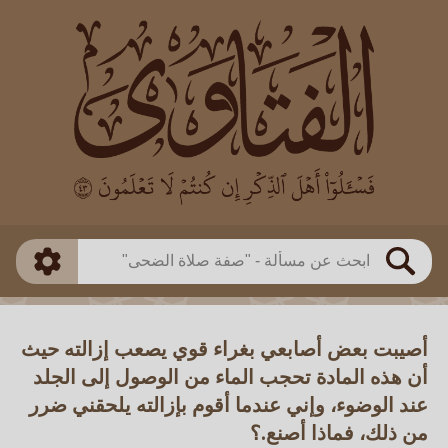
العالم
طريقة البحث
بن باز
بن العثيمين
ذكي
الألباني
الفوزان
مطابق
متقدم
اللجنة الدائمة
بحث
أصيبت بعض أصابعي بغراء قوي يصعب إزالته حيث
أن هذه المادة تحجب الماء من الوصول إلى الجلد
عند الوضوء، وإني عندما أقوم بإزالته يلحقني ضرر
من ذلك، فماذا أصنع.؟