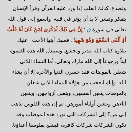
وتصدع. كذلك القلب إذا ورد عليه القرآن وقرأ الإنسان
بتفكر وتمعن لا بد أن يؤثر في قلبه. واسمع إلى قول الله
تعالى في سورة
ق
:
إِنَّ فِي ذَلِكَ لَذِكْرَى لِمَنْ كَانَ لَهُ قَلْبٌ
أَوْ أَلْقَى السَّمْعَ وَهُوَ شَهِيدٌ
. فعليك أيتها الأخت : عليك
بتلاوة كتاب الله بتدبر وتخشع. وسيبدل الله هذه القسوة
ليناً ورجوعاً إلى الله تبارك وتعالى. أما النساء اللاتي
شغلن بالموضات فقد خسرن الدنيا والآخرة إلا أن يشاء
الله. وإنك لتعجب من هؤلاء النساء اللاتي شغلن
بالموضات يتعبن أنفسهن، ويتعبن أزواجهن، ويتعبن
آباءهن ويتعبن أولياء أمورهن. ثم إن هذه الفلوس تذهب
إلى من؟ إلى الشركات التي تورد هذه الموضات وقد
تكون الشركات شركات كافرة، فينتفع بفلوسنا أعداؤنا.