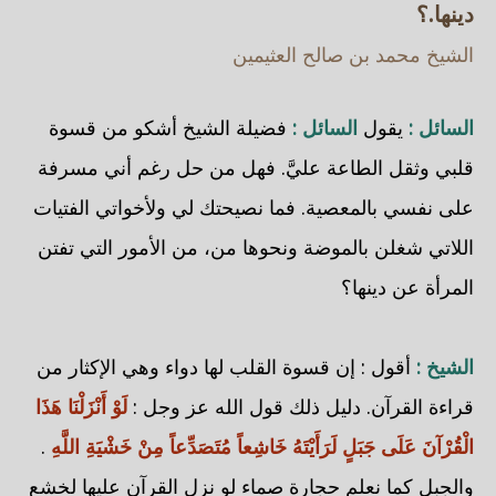
دينها.؟
الشيخ محمد بن صالح العثيمين
السائل :
يقول
السائل :
فضيلة الشيخ أشكو من قسوة
قلبي وثقل الطاعة عليَّ. فهل من حل رغم أني مسرفة
على نفسي بالمعصية. فما نصيحتك لي ولأخواتي الفتيات
اللاتي شغلن بالموضة ونحوها من، من الأمور التي تفتن
المرأة عن دينها؟
الشيخ :
أقول : إن قسوة القلب لها دواء وهي الإكثار من
قراءة القرآن. دليل ذلك قول الله عز وجل :
لَوْ أَنْزَلْنَا هَذَا
الْقُرْآنَ عَلَى جَبَلٍ لَرَأَيْتَهُ خَاشِعاً مُتَصَدِّعاً مِنْ خَشْيَةِ اللَّهِ
.
والجبل كما نعلم حجارة صماء لو نزل القرآن عليها لخشع