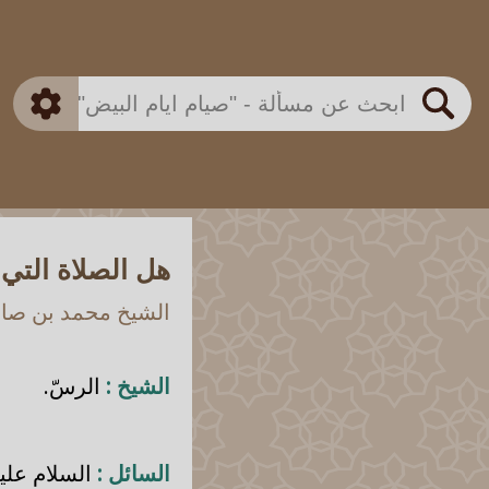
بن باز
بن العثيمين
ذكي
الألباني
الفوزان
مطابق
متقدم
اللجنة الدائمة
بحث
هل الصلاة الت
الشيخ محمد بن صالح
الشيخ :
الرسّ.
السائل :
السلام علي