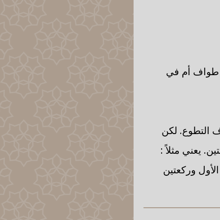
ل طواف أم في
ف التطوع. لكن
. يعني مثلاً :
الأول وركعتين