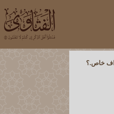
واف خاص.؟