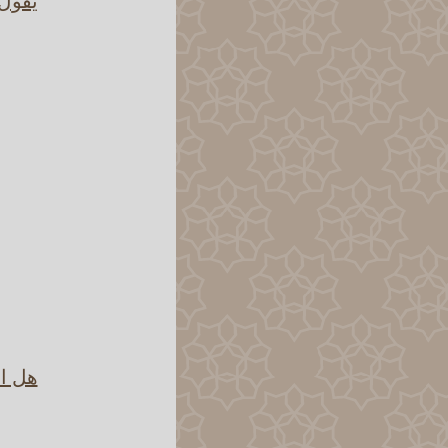
يقول 
هل ال