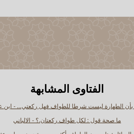
الفتاوى المشابهة
بأن الطهارة ليست شرطا للطواف فهل ركعتي... - ابن ع
ما صحة قول : لكل طواف ركعتان.؟ - الالباني