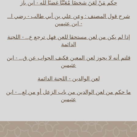
حكم مَنْ لَعَنَ شخصًا مُعَيَّنًا غضبًا لله - ابن باز
شرح قول المصنف : وعن علي بن أبي طالب - رضي ا...
- ابن عثيمين
إذا لم يكن من لعن مستحقا للعن فهل ترجع ع... - اللجنة
الدائمة
قلتم أنه لا يجوز لعن المعين فكيف الجواب عن ق... - ابن
عثيمين
لعن الوالدين - اللجنة الدائمة
ما حكم من لعن الوالدين من باب الزعل أو من لع... - ابن
عثيمين