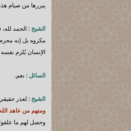
يبررها من صيام هذه
الشيخ :
الحمد لله، ق
مكروه بل إنه محرم 
الإنسان يُلزم نفسه ب
السائل :
نعم.
الشيخ :
لعذر حقيقي 
ومنهم من عاهد الله
وحصل لهم ما علقوا 