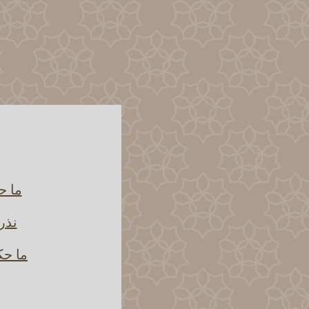
ما ح
نذر
ما حك