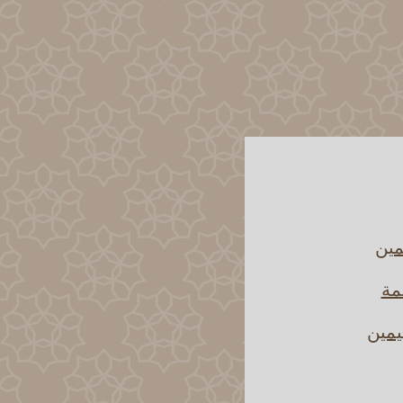
مين
مة
يمين