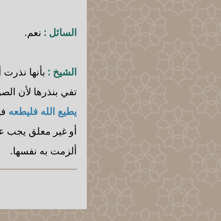
السائل :
نعم.
الشيخ :
بأنها نذرت أ
تفي بنذرها لأن الص
يطيع الله فليطعه
في
أو غير معلق يجب عل
ألزمت به نفسها.