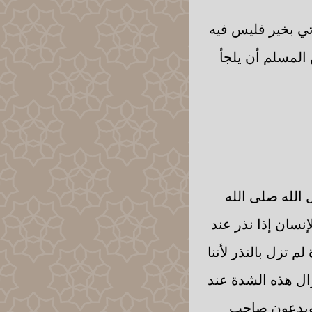
أتي بخير فليس فيه
 المسلم أن يلجأ
 الله صلى الله
نسان إذا نذر عند
 تزل بالنذر لأننا
زال هذه الشدة عند
ر ويدعون صاحب