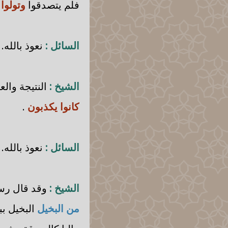
فلم يتصدقوا
وتولو
السائل :
نعوذ بالله.
الشيخ :
النتيجة والع
كانوا يكذبون
.
السائل :
نعوذ بالله.
الشيخ :
وقد قال رسو
من البخيل
البخيل بب