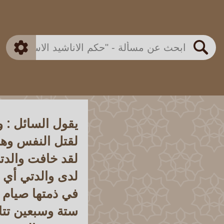
بن باز
بن العثيمين
ذكي
الألباني
الفوزان
مطابق
متقدم
اللجنة الدائمة
بحث
يقول السائل : 
لقتل النفس وهذ
لقد خافت والدتي
لدى والدتي أي
في ذمتها صيام
ستة وسبعين تتاب