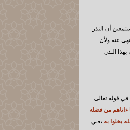
ستمعين أن النذر
هى عنه ولأن
بهذا النذر.
في قوله تعالى
 ءاتاهم من فضله
ه بخلوا به
يعني