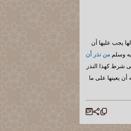
ها يجب عليها أن
يه وسلم
من نذر أن
ى شرط كهذا النذر
أن يعينها على ما