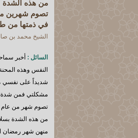
من هذه الشدة ب
تصوم شهرين منه
في ذمتها من طر
الشيخ محمد بن صالح
السائل :
أخبر سماحت
النفس وهذه المحنة 
شديداً على نفسي من
مشكلتي فمن شدة خ
تصوم شهر من عام ست
من هذه الشدة بسلا
منهن شهر رمضان الم