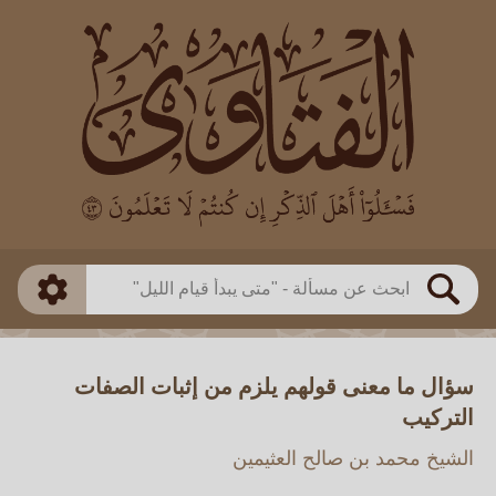
العالم
طريقة البحث
بن باز
بن العثيمين
ذكي
الألباني
الفوزان
مطابق
متقدم
اللجنة الدائمة
بحث
سؤال ما معنى قولهم يلزم من إثبات الصفات
التركيب
الشيخ محمد بن صالح العثيمين