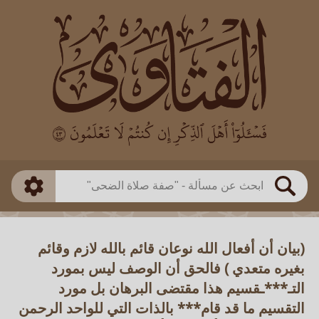
العالم
طريقة البحث
بن باز
بن العثيمين
ذكي
الألباني
الفوزان
مطابق
متقدم
اللجنة الدائمة
بحث
(بيان أن أفعال الله نوعان قائم بالله لازم وقائم
بغيره متعدي ) فالحق أن الوصف ليس بمورد
التـ***ـقسيم هذا مقتضى البرهان بل مورد
التقسيم ما قد قام*** بالذات التي للواحد الرحمن