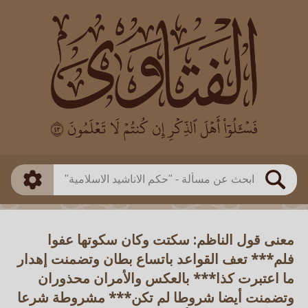
العالم
طريقة البحث
بن باز
بن العثيمين
ذكي
الألباني
الفوزان
مطابق
متقدم
اللجنة الدائمة
بحث
معنى قول الناظم: سكتت وكان سكوتها عفوا
فلم*** تعف القواعد باتساع بطان وتضمنت إهدار
ما اعتبرت كذا*** بالعكس والأمران محذوران
وتضمنت أيضا شروطا لم تكن*** مشروطة شرعا