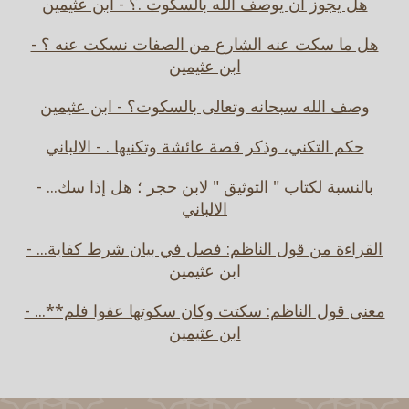
هل يجوز أن يوصف الله بالسكوت .؟ - ابن عثيمين
هل ما سكت عنه الشارع من الصفات نسكت عنه ؟ -
ابن عثيمين
وصف الله سبحانه وتعالى بالسكوت؟ - ابن عثيمين
حكم التكني، وذكر قصة عائشة وتكنيها . - الالباني
بالنسبة لكتاب " التوثيق " لابن حجر ؛ هل إذا سك... -
الالباني
القراءة من قول الناظم: فصل في بيان شرط كفاية... -
ابن عثيمين
معنى قول الناظم: سكتت وكان سكوتها عفوا فلم**... -
ابن عثيمين