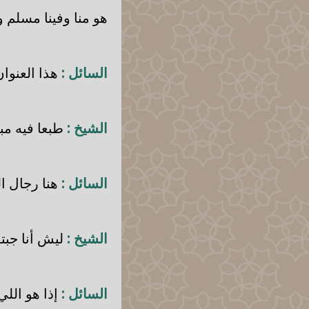
هو منا وفينا مسلم وث
السائل :
هذا العنوان
الشيخ :
طبعا فيه مبا
السائل :
هنا رجال ا
الشيخ :
ليش أنا جبت
السائل :
إذا هو الل