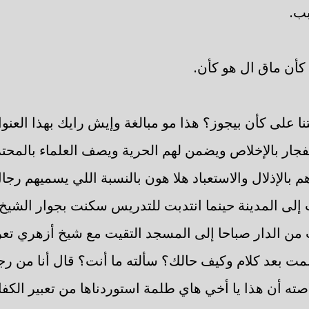
ب.
ن ماق ال هو كأن.
ا على كأن بيجوز؟ هذا مو مبالغة وإيش رايك بهذا العن
فجار بالإخلاص ويضمن لهم الحرية ويصف العلماء بالمح
 بالإذلال والاستعباد هلا هون بالنسبة اللي يسميهم رج
 إلى المدينة حينما انتدبت للتدريس سكنت بجوار الشيخ ع
 من الدار صباحا إلى المسجد التقيت مع شيخ أزهري تع
 بعد كلام وكيف حالك؟ سألته ما أنت؟ قال أنا من رج
ه أن هذا يا أخي هاي طلمة استوردناها من تعبير الكفار