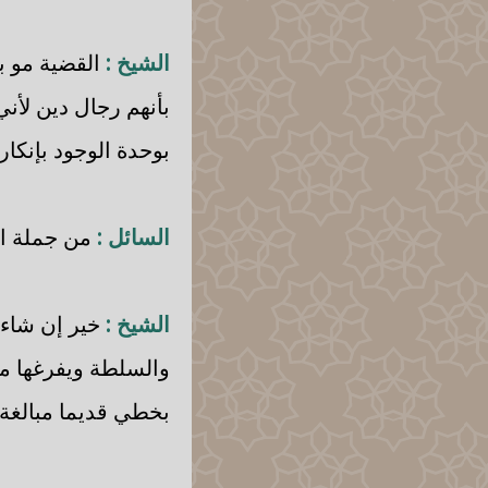
الشيخ :
القضية مو ب
بأنهم رجال دين لأن
بوحدة الوجود بإنكا
السائل :
من جملة الأ
الشيخ :
خير إن شاء ا
والسلطة ويفرغها من
بخطي قديما مبالغة 