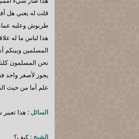
هذا صار شيء أممي 
قلت له يعني هل أفهم
طربوش وعليه عمامة 
هذا لباس ما له علاق
المسلمين وبينكم أن
نحن المسلمون كلنا ر
يجوز لأصغر واحد فن
علم أما من حيث ال
السائل :
هذا تعبير سي
الشيخ :
كيف؟