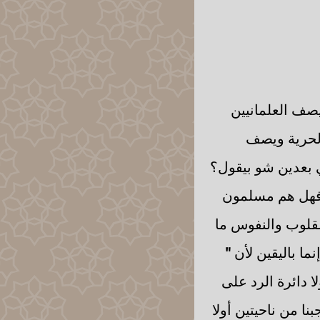
ف العلمانيين
الحرية ويصف
ي بعدين شو بيقول؟
م فهل هم مسلمون
قلوب والنفوس ما
ما باليقين لأن
"
 دائرة الرد على
نا من ناحيتين أولا