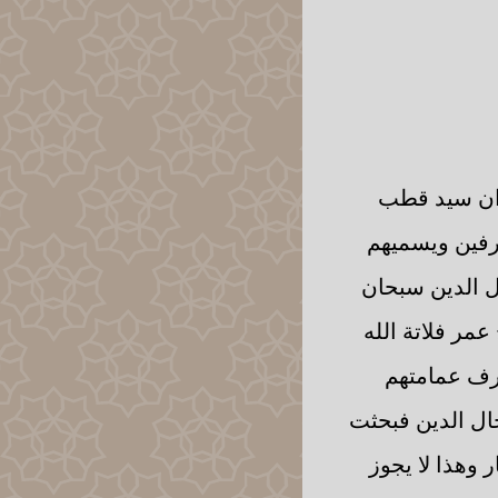
وان سيد قطب
ترفين ويسميهم
ال الدين سبحان
مر فلاتة الله
رف عمامتهم
ال الدين فبحثت
 وهذا لا يجوز