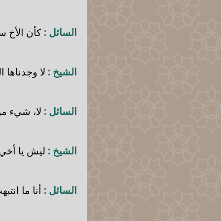
السائل :
كأن الأخ س
الشيخ :
لا وجدناها ا
السائل :
لا، شيء موج
الشيخ :
ليش يا أخي 
السائل :
أنا ما انتبه