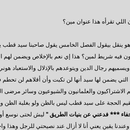
 اللي تقرأه هذا عنوان مين؟
 ينقل بيقول الفصل الخامس يقول صاحبنا سيد قطب يص
هون فيه شريط لمين؟ هذا إي نعم بالإخلاص ويضمن لهم 
 ويسميهم رجال الدين ويتوعدهم بالإذلال والاستعباد هون
م التي يضمن لها سيد أنها لن تكبت وأن أقلاهم لن تحط
 الاشتراكيون والعلمانيون والشيوعيون وسائر مرضى ال
نقيم الحجة على سيد قطب ليس بالظن ولو بغلبة الظن وإن
خفاء *** فدعني عن بنيات الطريق "
ليش لحتى نوسع أولا
عندنا يقين يعني أنا لا أزال عند نصيحتي للرجل وهذا واجب