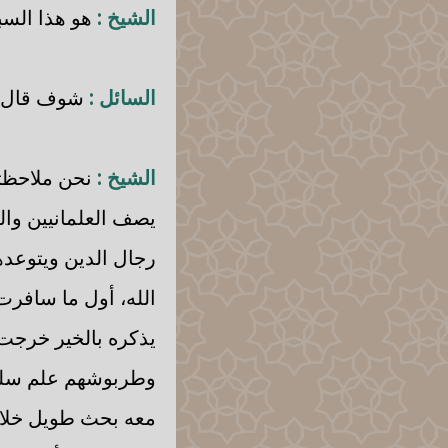
الشيخ :
هو هذا السب
السائل :
شوف قال كأ
الشيخ :
نحن ملاحظتن
يصف العلمانيين وال
رجال الدين ويتوعدهم
الله، أول ما سافرت
يذكره بالخير خرجت
وطربوشهم علم سلمت
معه بحث طويل خلاصت