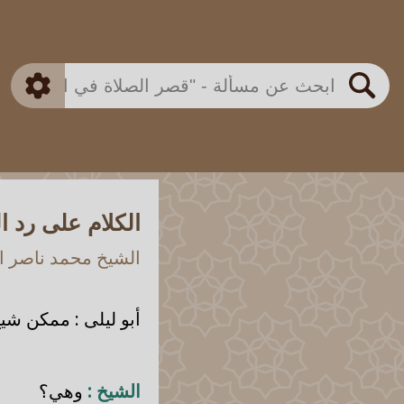
بن باز
بن العثيمين
ذكي
الألباني
الفوزان
مطابق
متقدم
اللجنة الدائمة
بحث
الكلام على رد 
الشيخ محمد ناصر ال
أبو ليلى : ممكن شيخ
الشيخ :
وهي؟