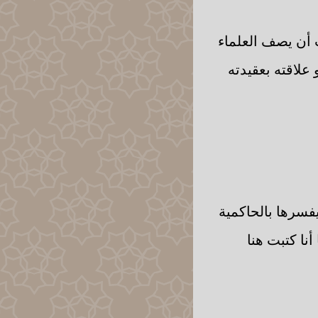
 أن يصف العلماء
علاقته بعقيدته
فسرها بالحاكمية
نا كتبت هنا