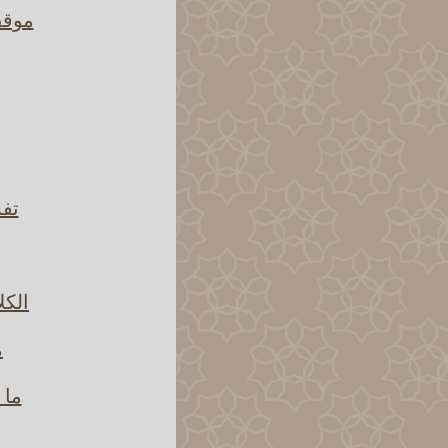
موقف
تفس
الكل
م
ما 