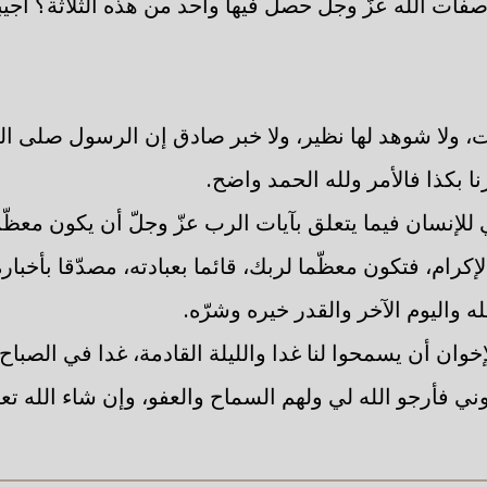
فات الله عزّ وجلّ حصل فيها واحد من هذه الثلاثة؟ أجيبو
ت، ولا شوهد لها نظير، ولا خبر صادق إن الرسول صلى ال
نا بكذا فالأمر ولله الحمد واضح.
ي للإنسان فيما يتعلق بآيات الرب عزّ وجلّ أن يكون معظّم
إكرام، فتكون معظّما لربك، قائما بعبادته، مصدّقا بأخباره،
ه واليوم الآخر والقدر خيره وشرّه.
وان أن يسمحوا لنا غدا والليلة القادمة، غدا في الصباح
ني فأرجو الله لي ولهم السماح والعفو، وإن شاء الله تعال