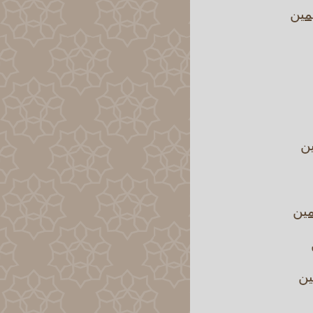
مين
ين
مين
ين