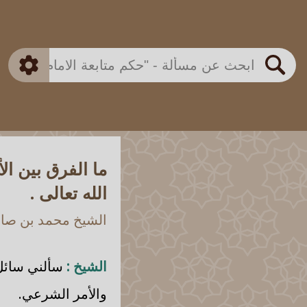
بن باز
بن العثيمين
ذكي
الألباني
الفوزان
مطابق
متقدم
اللجنة الدائمة
بحث
ما الفرق بين ا
الله تعالى .
الشيخ محمد بن صالح
الشيخ :
سألني سائل أ
والأمر الشرعي.