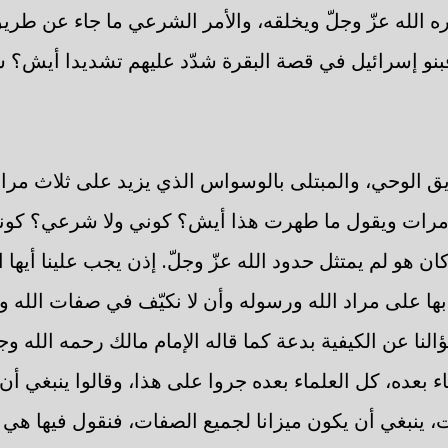
ّره الله عزّ وجلّ ويخلقه، والأمر الشرعي ما جاء عن طري
و إسرائيل في قصة البقرة شدّد عليهم تشديدا أيش؟ شرع
ق الوحي، والمبتلى بالوسواس الذي يزيد على ثلاث مرا
ات ويقول ما طهرت هذا أيش؟ كوني ولا شرعي؟ كوني، 
ن هو لم يمتثل حدود الله عزّ وجلّ. إذن يجب علينا أيها 
ا على مراد الله ورسوله وأن لا نكيّف في صفات الله ول
النا عن الكيفية بدعة كما قاله الإمام مالك رحمه الله 
 بعده، كل العلماء بعده جروا على هذا، وقالوا ينبغي أن
ت، ينبغي أن يكون ميزانا لجميع الصفات، فنقول فيها هي 