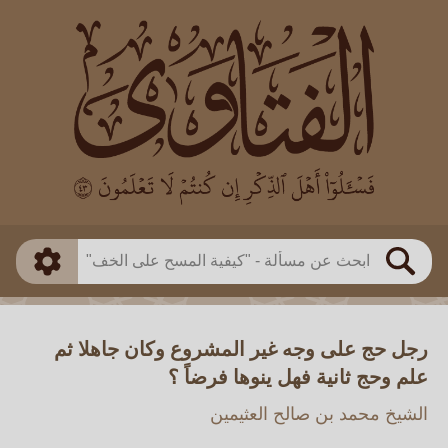
العالم
طريقة البحث
بن باز
بن العثيمين
ذكي
الألباني
الفوزان
مطابق
متقدم
اللجنة الدائمة
بحث
رجل حج على وجه غير المشروع وكان جاهلا ثم
علم وحج ثانية فهل ينوها فرضاً ؟
الشيخ محمد بن صالح العثيمين