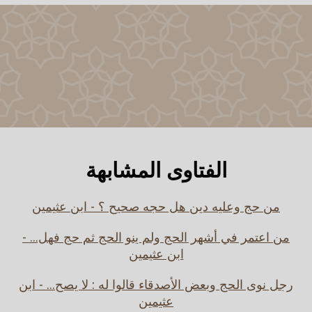
الفتاوى المشابهة
من حج وعليه دين هل حجه صحيح ؟ - ابن عثيمين
من اعتمر في أشهر الحج ولم ينو الحج ثم حج فهل... -
ابن عثيمين
رجل نوى الحج وبعض الأصدقاء قالوا له : لا يصح... - ابن
عثيمين