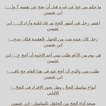
ما حكم من حج عن غيره قبل أن يحج عن نفسه ؟ ول... -
ابن عثيمين
اعتمر رجل في أشهر الحج ثم عاد لبلده وأراد ال... - ابن
عثيمين
رجل كان عنده شئ من الجهل بالعقيدة فكان يذبح... -
ابن عثيمين
في يوم من الأيام طلب مني أحد الإخوة أن أحج ع... - ابن
عثيمين
طلب مني والدي أن أحج عنه في هذا العام حج ناف... -
ابن عثيمين
أنواع مناسك الحجِّ ، وهل يجوز الإفراد في الحجّ... -
الالباني
صحة أداء الحج من الجاهل بالمناسك - ابن عثيمين