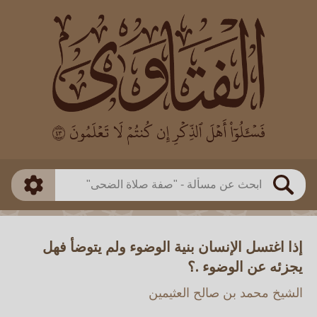
العالم
طريقة البحث
بن باز
بن العثيمين
ذكي
الألباني
الفوزان
مطابق
متقدم
اللجنة الدائمة
بحث
إذا اغتسل الإنسان بنية الوضوء ولم يتوضأ فهل
يجزئه عن الوضوء .؟
الشيخ محمد بن صالح العثيمين