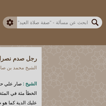
بن باز
بن العثيمين
ذكي
الألباني
الفوزان
مطابق
متقدم
اللجنة الدائمة
بحث
رجل صدم نصراني
الشيخ محمد بن صالح
الشيخ :
صار علي حاد
الخطأ مئة في المئة
عليك الدية كما هو 