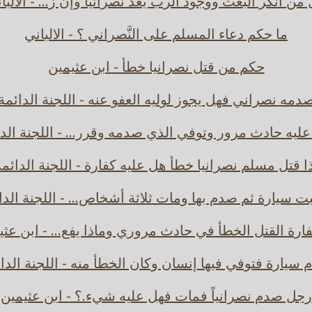
من أنكر البعث ووجود الرب يعد نصرانياً وإن ز... - الالبا
ما حكم دعاء المسلم على النَّصراني ؟ - الالباني
حكم من قتل نصرانيا خطأ - ابن عثيمين
دمه نصراني فهل يجوز لوليه العفو عنه - اللجنة الدائمة
ليه حادث مرور وتوفي الذي صدمه وقرر... - اللجنة الد
ا قتل مسلم نصرانيا خطأ هل عليه كفارة - اللجنة الدائم
بت سيارة ثم صدم بها ومات ثلاثة أشخاص... - اللجنة الدا
فارة القتل الخطأ في حادث مروري وماذا يفع... - ابن عثي
سيارة فتوفي فيها إنسان وكان الخطأ منه - اللجنة الدا
رجل صدم نصرانياً فمات فهل عليه شيء.؟ - ابن عثيمين