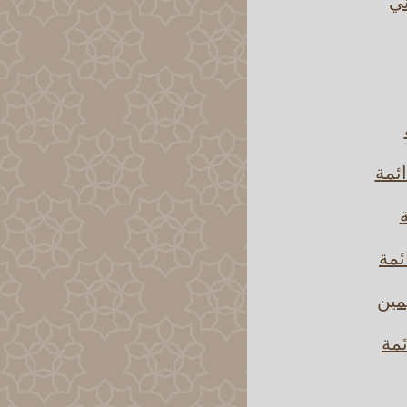
ني
ائمة
ة
ئمة
مين
ئمة