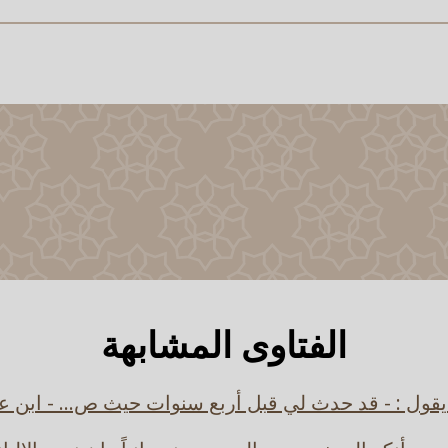
الفتاوى المشابهة
قول : - قد حدث لي قبل أربع سنوات حيث ص... - ابن ع