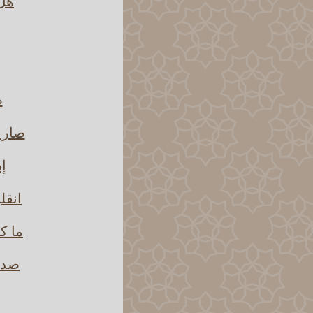
هل 
ص
صار ع
إذ
انقل
ما ك
صدم 