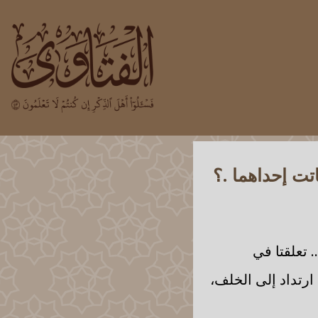
تت إحداهما .؟
. تعلقتا في
 ارتداد إلى الخلف،