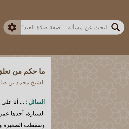
بن باز
بن العثيمين
ذكي
الألباني
الفوزان
مطابق
متقدم
اللجنة الدائمة
بحث
ما حكم من تعلق 
الشيخ محمد بن صالح
السائل :
... أنا على
السيارة، أحدها عمره
وسقطت الصغيرة وم