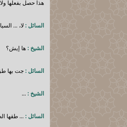
هذا حصل بفعلها ولا
السائل :
لا، ... السيا
الشيخ :
ها إيش؟
السائل :
جت بها طق .
الشيخ :
...
السائل :
... طقها ال