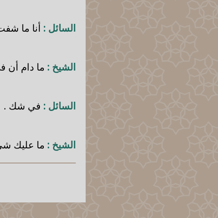
السائل :
أنا ما شفت 
الشيخ :
ما دام أن ف
السائل :
في شك .
الشيخ :
ما عليك شي