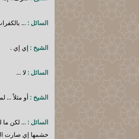
السائل :
... بالكفرا
الشيخ :
إي إي .
السائل :
لا ...
الشيخ :
أو مثلاً ... ل
السائل :
... لكن ما 
خشمها إي صارت ال