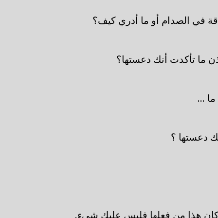
ة في الصدام أو ما أدري كيف؟
ن ما تأكدت أنك دعستها؟
ا ...
ك دعستها ؟
ان هذا من فعلها فليس عليك شيء.