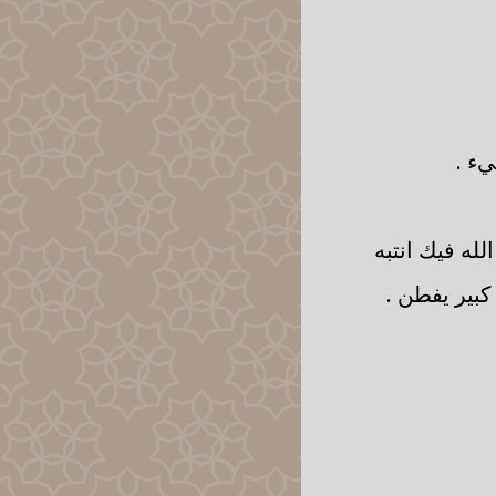
يء .
له فيك انتبه
كبير يفطن .