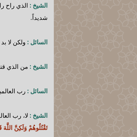
الشيخ :
الذي راح را
شديداً.
السائل :
ولكن لا بد 
الشيخ :
من الذي قتل
السائل :
رب العالمي
الشيخ :
لا، رب العا
تَقْتُلُوهُمْ وَلَكِنَّ اللَّهَ ق