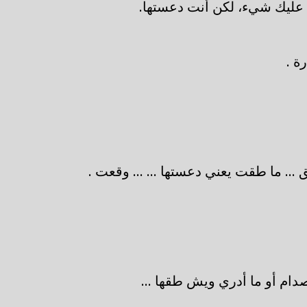
 عليك شيء، لكن أنت دعستها.
رة .
.. ما طقت يعني دعستها ... ... وقعت .
صدام أو ما أدري ويش طقها ...