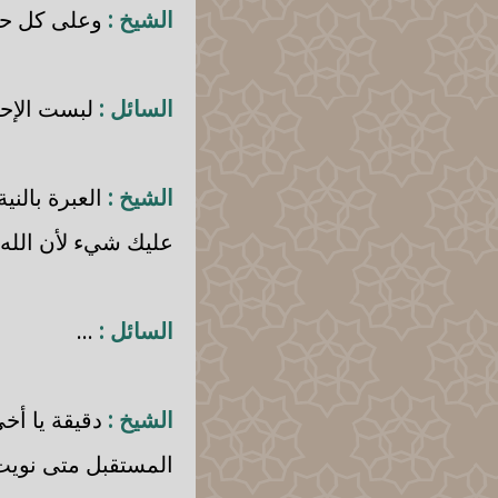
الشيخ :
وعلى كل حال 
السائل :
لبست الإحر
الشيخ :
العبرة بالن
عليك شيء لأن الله 
السائل :
...
الشيخ :
دقيقة يا أخ
المستقبل متى نويت 