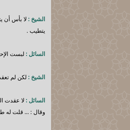
الشيخ :
لا بأس أن يتط
يتطيب .
السائل :
لبست الإحر
الشيخ :
لكن لم تعقد ا
السائل :
لا عقدت الن
وقال : ... قلت له ط