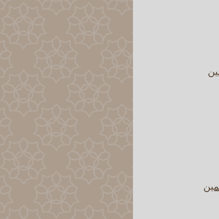
ين
مين