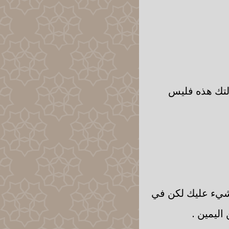
ألتك هذه فليس
 شيء عليك لكن في
اليمين .