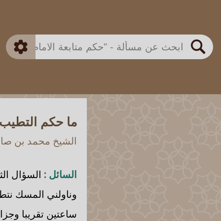
بن باز
بن العثيمين
ذكي
الألباني
الفوزان
مطابق
متقدم
اللجنة الدائمة
بحث
ما حكم التطيب ب
الشيخ محمد بن صالح
السائل :
السؤال الثا
وناولني المسك نتط
ساعتين تقريبا وجزاك