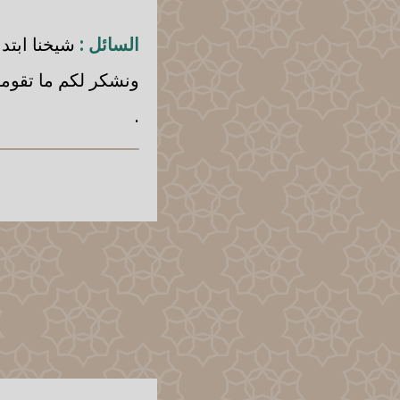
السائل :
شيخنا ابتدا
ونشكر لكم ما تقوموا 
.