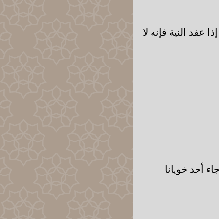
ا عقد النية فإنه لا
اء أحد خويانا