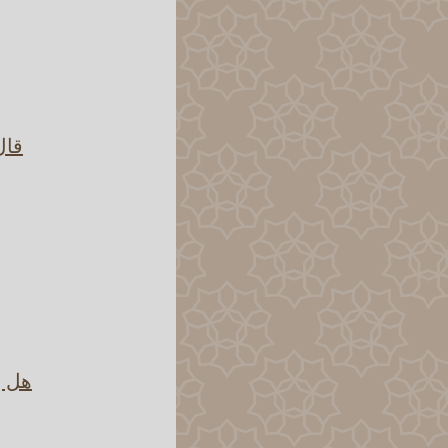
قال
هل ي