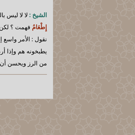
الشيخ :
لا لا ليس با
إِطْعَامُ
فهمت ؟ لكن 
نقول : الأمر واسع 
يطبخونه هم وإذا أر
من الرز ويحسن أن ت