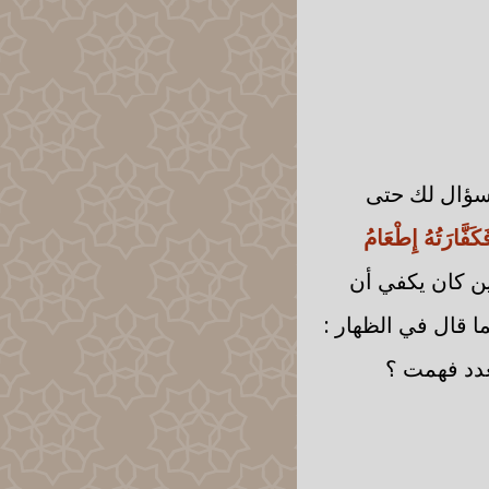
لسؤال لك حتى
َكَفَّارَتُهُ إِطْعَامُ
ن كان يكفي أن
 قال في الظهار :
عدد فهمت ؟