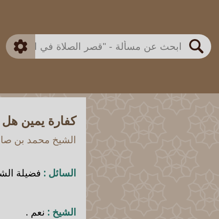
بن باز
بن العثيمين
ذكي
الألباني
الفوزان
مطابق
متقدم
اللجنة الدائمة
بحث
كفارة يمين هل 
الشيخ محمد بن صالح
السائل :
فضيلة الشي
الشيخ :
نعم .