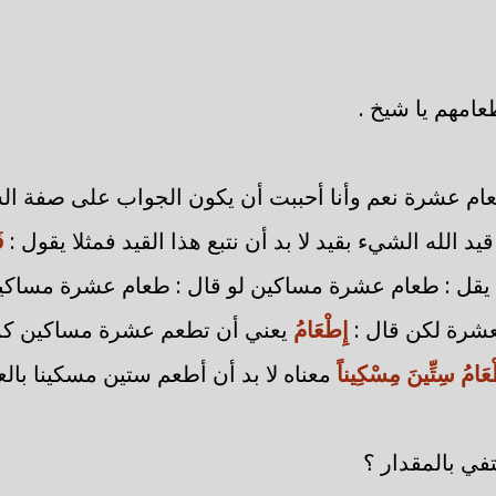
عامهم يا شيخ .
عام عشرة نعم وأنا أحببت أن يكون الجواب على صفة ا
د الله الشيء بقيد لا بد أن نتبع هذا القيد فمثلا يقول :
ف
يقل : طعام عشرة مساكين لو قال : طعام عشرة مساكي
عشرة لكن قال :
إِطْعَامُ
يعني أن تطعم عشرة مساكين كما
ْعَامُ سِتِّينَ مِسْكِيناً
معناه لا بد أن أطعم ستين مسكينا بال
في بالمقدار ؟