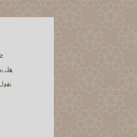
حك
هل يش
يقول 
م