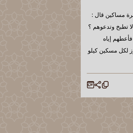
شرة مساكين قال :
ا تطبخ وتدعوهم ؟
فأعطهم إياه
رز لكل مسكين كيلو