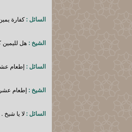
السائل :
كفارة يمين
الشيخ :
هل لليمين كف
السائل :
إطعام عشر
الشيخ :
إطعام عشر م
السائل :
لا يا شيخ .