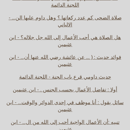
اللجنة الدائمة
صلاة الضحى كم عدد ركعاتها.؟ وهل داوم عليها الن... -
الالباني
هل الصلاة هي أحب الأعمال إلى الله جل جلاله؟ - ابن
عثيمين
فوائد حديث : ( ... عن عائشة رضي الله عنها أن... - ابن
عثيمين
حديث داومي قرع باب الجنة - اللجنة الدائمة
أولا : تفاضل الأعمال بحسب الجنس . - ابن عثيمين
سائل يقول : أنا موظف في إحدى الدوائر والوقت... - ابن
عثيمين
تنبيه :أن الأعمال الواجبة أحب إلى الله من ال... - ابن
عثيمين