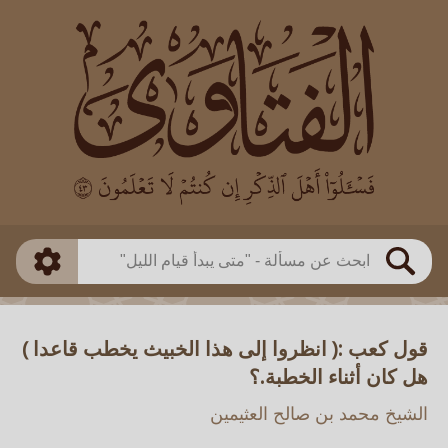
العالم
طريقة البحث
بن باز
بن العثيمين
ذكي
الألباني
الفوزان
مطابق
متقدم
اللجنة الدائمة
بحث
قول كعب :( انظروا إلى هذا الخبيث يخطب قاعدا )
هل كان أثناء الخطبة.؟
الشيخ محمد بن صالح العثيمين