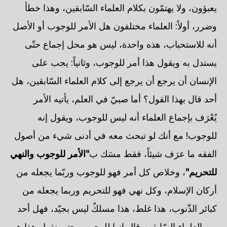
يعبؤون، ولا يهتمّون بكلام العلماء السّابقين، وهذا خطأ
وضرر، أولاً: العلماء مختلفون هل الأمر للوجوب أو الأصل
أنه للاستحباب، هذه واحدة، ليس هو محل إجماع حتّى
يستدل به ويقول هذا أمر للوجوب، وثانياً: يجب على
الإنسان أن يرجع أن يرجع إلى كلام العلماء السّابقين، هل
أحد قال بهذا القول؟ أما صبيّ في العلم، يأتيه الأمر
يُعْرَف بإجماع العلماء أنه ليس للوجوب، ويقول إنه
للوجوب! مع أنك لو تبحث معه في أدنى شيء من أصول
الفقه ما عرَف شيئاً، فقط مسَك ب
"الأمر للوجوب والنهي
للتحريم"
، وخلاص كل أمر فهو للوجوب وربّما يجعله من
أركان الإسلام، وكل نهي فهو للتحريم وربما يجعله من
كبائر الذّنوب، هذا غلط، هذا مسلكٌ ليس بجيّد، فهل أحد
من العلماء السّابقين قال إنها للوجوب، حتى نقول هذا هو