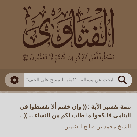
العالم
طريقة البحث
بن باز
بن العثيمين
ذكي
الألباني
الفوزان
مطابق
متقدم
اللجنة الدائمة
بحث
تتمة تفسير الآية : (( وإن خفتم ألا تقسطوا في
اليتامى فانكحوا ما طاب لكم من النساء ... )) .
الشيخ محمد بن صالح العثيمين