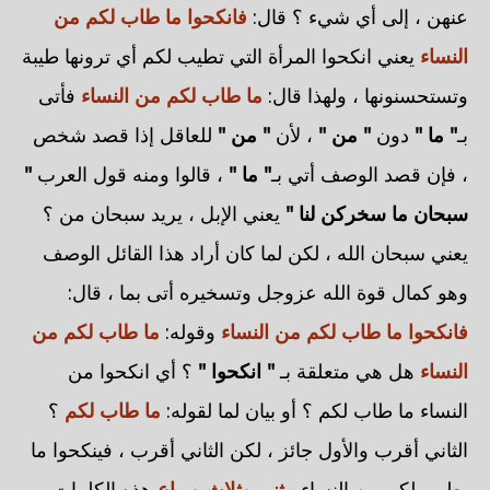
عنهن ، إلى أي شيء ؟ قال:
فانكحوا ما طاب لكم من
النساء
يعني انكحوا المرأة التي تطيب لكم أي ترونها طيبة
وتستحسنونها ، ولهذا قال:
ما طاب لكم من النساء
فأتى
بـ
" ما "
دون
" من "
، لأن
" من "
للعاقل إذا قصد شخص
، فإن قصد الوصف أتي بـ
" ما "
، قالوا ومنه قول العرب
"
سبحان ما سخركن لنا "
يعني الإبل ، يريد سبحان من ؟
يعني سبحان الله ، لكن لما كان أراد هذا القائل الوصف
وهو كمال قوة الله عزوجل وتسخيره أتى بما ، قال:
فانكحوا ما طاب لكم من النساء
وقوله:
ما طاب لكم من
النساء
هل هي متعلقة بـ
" انكحوا "
؟ أي انكحوا من
النساء ما طاب لكم ؟ أو بيان لما لقوله:
ما طاب لكم
؟
الثاني أقرب والأول جائز ، لكن الثاني أقرب ، فينكحوا ما
يطيب لكم من النساء
مثنى وثلاث ورباع
هذه الكلمات