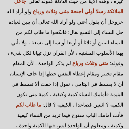
غيره ، وهذه الآية من حيث الدلالة كقوله تعالى:
جاعل
الملائكة رسلا أولي أجنحة مثنى وثلاث ورباع
ولو أراد الله
عزوجل أن يقول أعني ولو أراد الله تعالى أن يبين لعباده
حل النساء إلى التسع لقال: فانكحوا ما طاب لكم من
النساء اثنتين أو ثلاثا أو أربعا أو ستا إلى تسعة ، ولا يأتي
بهذا الأسلوب المشتبه ، لأن القرآن نزل تبيانا لكل شيء ،
وقوله:
مثنى وثلاث ورباع
لم يذكر الواحدة ، لأن المقام
مقام تخيير ومقام إعطاء النفس حظها إذا خاف الإنسان
أن لا يقسط في اليتامى ، نقول إذا خفت ألا تقسط في
اليتيمة فأمامك النساء كمية وكيفية ، كمية متى تكون
الكمية ؟ اثنتين فصاعدا ، الكيفية ؟ قال:
ما طاب لكم
فأنت أمامك الباب مفتوح فيما تريد من النساء كيفية
وكمية ، ومعلوم أن الواحدة ليس فيها الكمية واحدة ،