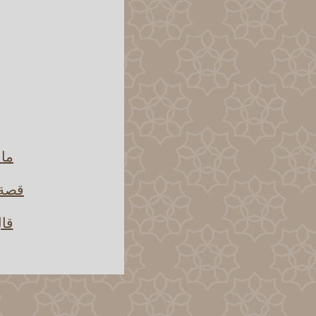
ما 
قصة 
قال