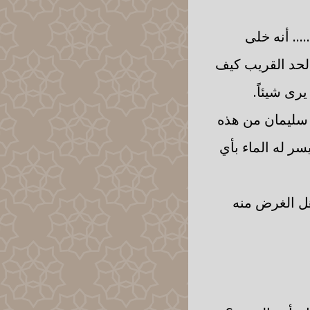
.. أنه خلى
ر الحد القريب كيف
يرى شيئاً.
 سليمان من هذه
يسر له الماء بأي
م. وهل الغرض منه