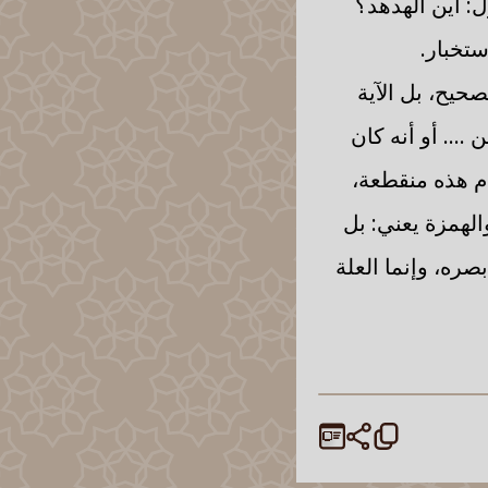
: أين الهدهد؟
ستخبار.
صحيح، بل الآية
.... أو أنه كان
ل:20] وأم هذه منقطعة،
الهمزة يعني: بل
صره، وإنما العلة