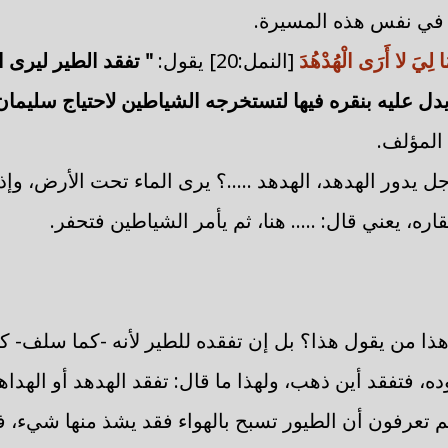
 في نفس هذه المسيرة.
مَا لِيَ لا أَرَى الْهُدْهُدَ
[النمل:20] يقول:
" تفقد الطير ليرى 
ل عليه بنقره فيها لتستخرجه الشياطين لاحتياج سليمان 
المؤلف.
جل يدور الهدهد، الهدهد .....؟ يرى الماء تحت الأرض، وإذ
ره، يعني قال: ..... هنا، ثم يأمر الشياطين فتحفر.
 هذا من يقول هذا؟ بل إن تفقده للطير لأنه -كما سلف- كا
ده، فتفقد أين ذهب، ولهذا ما قال: تفقد الهدهد أو الهداه
كم تعرفون أن الطيور تسبح بالهواء فقد يشذ منها شيء، ف