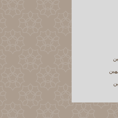
ين
مين
ين