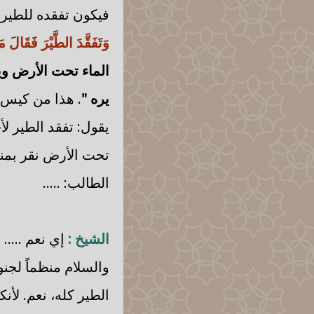
فيكون تفقده للطير
وَتَفَقَّدَ الطَّيْرَ فَقَالَ 
الماء تحت الأرض ويد
يره "
. هذا من كيس 
يقول: تفقد الطير لأ
تحت الأرض نقر بمنقا
الطالب: .....
الشيخ :
إي نعم .....
والسلام منظماً لجنو
الطير كله، نعم. لأن