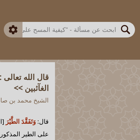
بن باز
بن العثيمين
ذكي
الألباني
الفوزان
مطابق
متقدم
اللجنة الدائمة
بحث
قال الله تعالى 
الغآئبين >>
الشيخ محمد بن صالح
قال:
وَتَفَقَّدَ الطَّيْرَ
[ال
على الطير المذكور