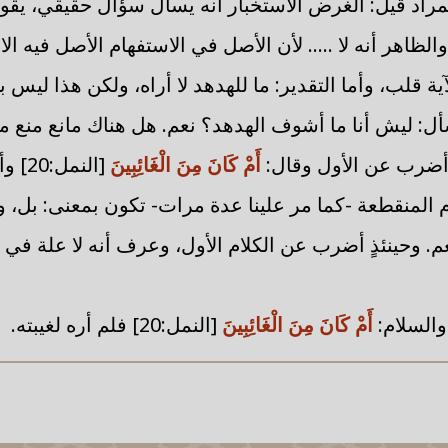
مراد قيل: الغرض الاستخبار أنه يسأل سؤال حقيقي، يقول
والظاهر أنه لا ..... لأن الأصل في الاستفهام الأصل فيه الا
ة قلب، وأما التقدير: ما للهدهد لا أراه، ولكن هذا ليس ب
أل: ليش أنا ما أشوف الهدهد؟ نعم. هل هناك مانع منع من 
أضرب عن الأول وقال:
أَمْ كَانَ مِنَ الْغَائِبِينَ
[النم
م المنقطعة -كما مر علينا عدة مرات- تكون بمعنى: بل، و
عم. وحينئذٍ أضرب عن الكلام الأول، وعرف أنه لا علة في ب
والسلام:
أَمْ كَانَ مِنَ الْغَائِبِينَ
[النمل:20] فلم أره لغيبته.