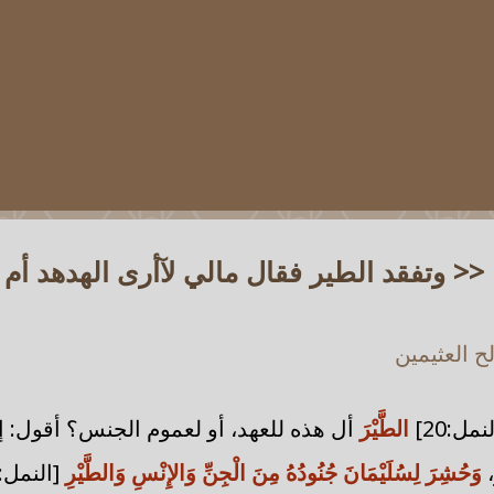
: << وتفقد الطير فقال مالي لآأرى الهدهد أم
 العثيمين
نمل:20]
الطَّيْرَ
أل هذه للعهد، أو لعموم الجنس؟ أقول: إنها
،
وَحُشِرَ لِسُلَيْمَانَ جُنُودُهُ مِنَ الْجِنِّ وَالإِنْسِ وَالطَّيْرِ