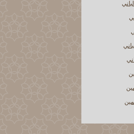
باني
ني
ي
باني
اني
ين
مين
مين