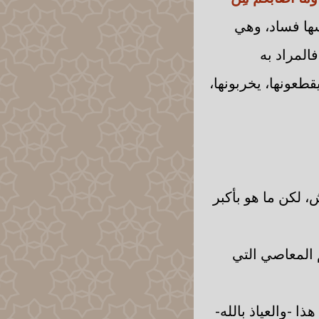
 نفسها فساد، وهي
المراد به
طعونها، يخربونها،
، لكن ما هو بأكبر
 المعاصي التي
هذا -والعياذ بالله-