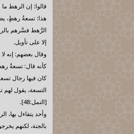
قالوا: إن الرهط ما 
هذا: تسعةُ رهطٍ، ي
الرَّهط فسَّرهم بال
إلا على تأويل.
وقال بعضهم: إنه لا 
كأنه قال: تسعةٌ رهط
كان فيها رجال تسعة.
التسعة، يقول لهم 
[النمل:48].
وأحد يتفاءل بها، ا
بالجنة، لكنهم يخرج