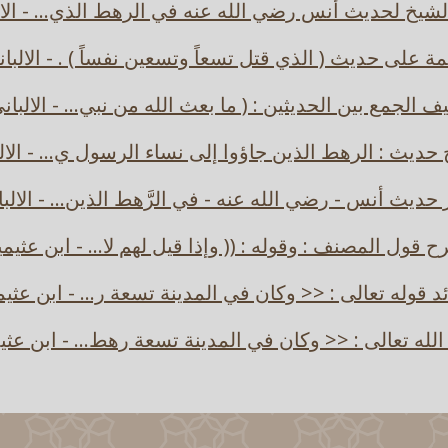
لشيخ لحديث أنس رضي الله عنه في الرهط الذي... - الال
ة على حديث ( الذي قتل تسعاً وتسعين نفساً ) . - الالبا
ف الجمع بين الحديثين : ( ما بعث الله من نبي... - الالبان
ديث : الرهط الذين جاؤوا إلى نساء الرسول ي... - الال
حديث أنس - رضي الله عنه - في الرَّهط الذين... - الالب
 قول المصنف : وقوله : (( وإذا قيل لهم لا... - ابن عثيم
د قوله تعالى : << وكان في المدينة تسعة ر... - ابن عثي
الله تعالى : << وكان في المدينة تسعة رهط... - ابن عثي