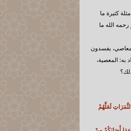
لة كثيرة ما
 رحمه الله ما
؟ بالمعاصي، يفسدون
 به: المعصية،
ذلك؟
َّمَرَاتِ لَعَلَّهُمْ
وَمَا أَصَابَكُمْ مِنْ