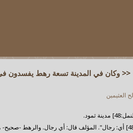
 : << وكان في المدينة تسعة رهط يفسدون في
 العثيمين
:48] مدينة ثمود.
[النمل:48] أي: رجال". المؤلف قال: أي رجال. والرهط -صحيح-