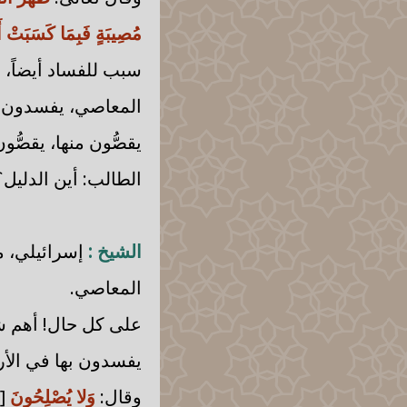
مُصِيبَةٍ فَبِمَا كَسَبَتْ أَ
سبب للفساد أيضاً، 
المعاصي، يفسدون في
يقصُّون منها، يقصُّو
الطالب: أين الدليل؟
الشيخ :
إسرائيلي، ما
المعاصي.
على كل حال! أهم شي
يفسدون بها في الأ
وقال:
وَلا يُصْلِحُونَ