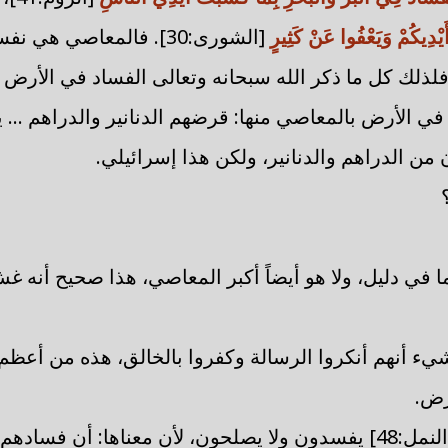
يْدِيكُمْ وَيَعْفُوا عَنْ كَثِيرٍ
[الشورى:30]. فالمعاصي هي
فلذلك كل ما ذكر الله سبحانه وتعالى الفساد في الأرض ف
 الأرض بالمعاصي منها: قرضهم الدنانير والدراهم ... يق
ن من الدراهم والدنانير، ولكن هذا إسرائيلي.
 في دليل، ولا هو أيضاً أكبر المعاصي، هذا صحيح أنه غش
ء أنهم أنكروا الرسالة وكفروا بالخالق، هذه من أعظم
رض.
[النمل:48] يفسدون ولا يصلحون، لأن معناها: أن فسادهم 