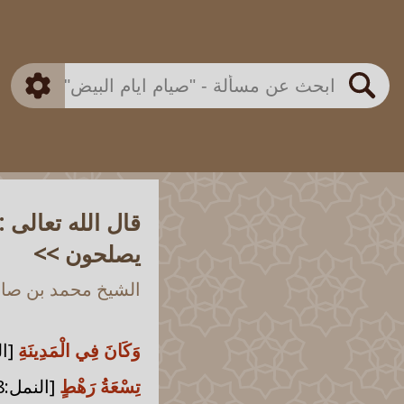
بن باز
بن العثيمين
ذكي
الألباني
الفوزان
مطابق
متقدم
اللجنة الدائمة
بحث
قال الله تعالى
يصلحون >>
الشيخ محمد بن صالح
وَكَانَ فِي الْمَدِينَةِ
[النمل
تِسْعَةُ رَهْطٍ