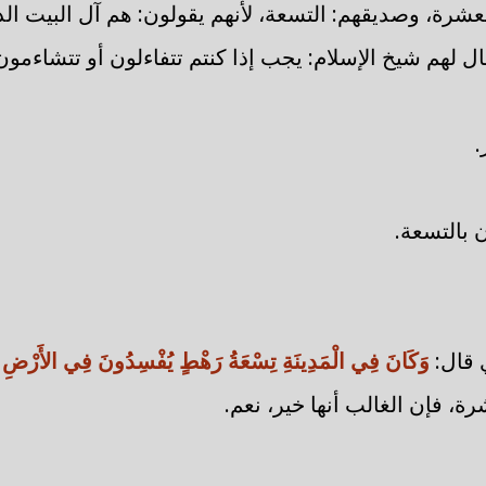
لعشرة، وصديقهم: التسعة، لأنهم يقولون: هم آل البيت ا
 لهم شيخ الإسلام: يجب إذا كنتم تتفاءلون أو تتشاءمون 
.
 بالتسعة.
 قال:
وَكَانَ فِي الْمَدِينَةِ تِسْعَةُ رَهْطٍ يُفْسِدُونَ فِي الأَرْضِ 