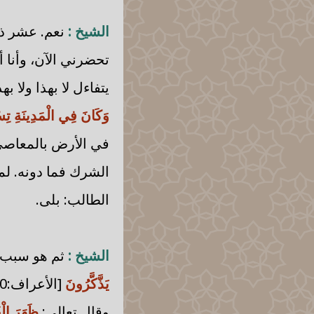
الشيخ :
نعم. عشر ذي
تحضرني الآن، وأنا أق
يتفاءل لا بهذا ولا ب
وَكَانَ فِي الْمَدِينَةِ ت
في الأرض بالمعاصي،
الشرك فما دونه. لم
الطالب: بلى.
الشيخ :
ثم هو سبب ل
يَذَّكَّرُونَ
[الأعراف:130].
وقال تعالى:
ظَهَرَ الْ