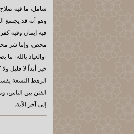
شامل، ما فيه صلاح أ
وهو أنه قد يجتمع ال
فيه إيمان وفيه كفر
محض، وإما شر محض 
-والعياذ بالله- ما 
خير أبداً لا قليل ول
الرهط التسعة يفسدون
الفتن بين الناس، و
إلى آخر الآية.