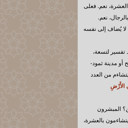
 العشرة، نعم. فعلى
لرجال، نعم.
 لا يُضاف إلى نفسه
ط تفسير لتسعة،
 أو مدينة ثمود-
يتشاءم من العدد
 الأَرْضِ
من؟ المبشرون
يتشاءمون بالعشرة،