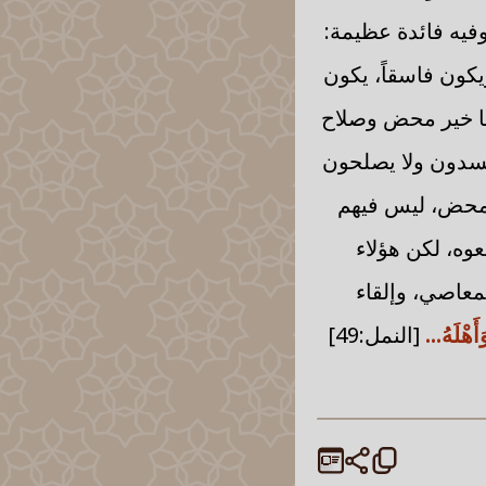
نمل:48] وفيه فائدة عظيمة:
يكون فاسقاً، يكون
إما خير محض وصلاح
سدون ولا يصلحون
ر محض، ليس فيهم
بعوه، لكن هؤلاء
معاصي، وإلقاء
وَأَهْلَهُ...
[النمل:49]