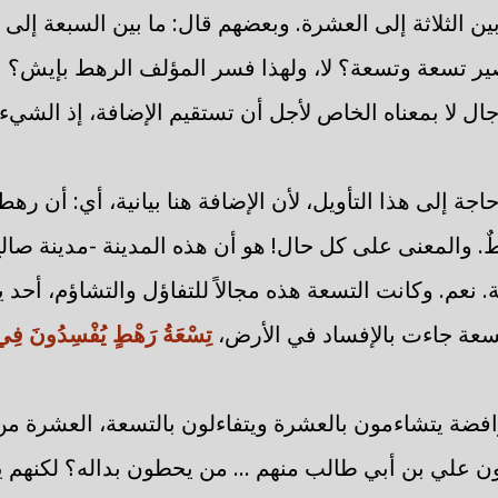
بين الثلاثة إلى العشرة. وبعضهم قال: ما بين السبعة إلى
صير تسعة وتسعة؟ لا، ولهذا فسر المؤلف الرهط بإيش؟ با
رجال لا بمعناه الخاص لأجل أن تستقيم الإضافة، إذ الشيء
حاجة إلى هذا التأويل، لأن الإضافة هنا بيانية، أي: أن ره
ٌ. والمعنى على كل حال! هو أن هذه المدينة -مدينة صالح
 نعم. وكانت التسعة هذه مجالاً للتفاؤل والتشاؤم، أحد 
تسعة جاءت بالإفساد في الأرض،
تِسْعَةُ رَهْطٍ يُفْسِدُونَ فِي
لرافضة يتشاءمون بالعشرة ويتفاءلون بالتسعة، العشرة 
ون علي بن أبي طالب منهم ... من يحطون بداله؟ لكنهم 