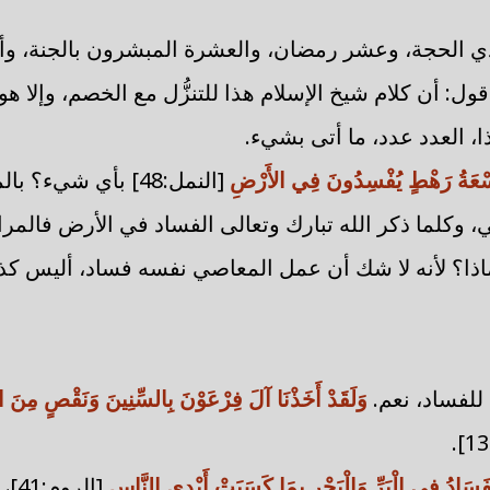
 الحجة، وعشر رمضان، والعشرة المبشرون بالجنة، وأمث
ول: أن كلام شيخ الإسلام هذا للتنزُّل مع الخصم، وإلا هو
هذا، العدد عدد، ما أتى بشيء.
ِسْعَةُ رَهْطٍ يُفْسِدُونَ فِي الأَرْضِ
[النمل:48] بأي شيء
 وكلما ذكر الله تبارك وتعالى الفساد في الأرض فالمراد
اذا؟ لأنه لا شك أن عمل المعاصي نفسه فساد، أليس ك
لفساد، نعم.
وَلَقَدْ أَخَذْنَا آلَ فِرْعَوْنَ بِالسِّنِينَ وَنَقْصٍ مِنَ الث
فَسَادُ فِي الْبَرِّ وَالْبَحْرِ بِمَا كَسَبَتْ أَيْدِي النَّاسِ
[الروم:41]،