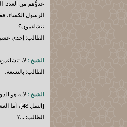
عدوُّهم من العدد: ا
الرسول الكساء، فقال
تتشاءمون؟
الطالب: إحدى عشر
الشيخ :
لا، تتشاءمون
الطالب: بالتسعة.
الشيخ :
لأنه هو الذي
[النمل:48]، أما العشرة، فإن الغالب أنها خير، نعم.
الطالب: ...؟