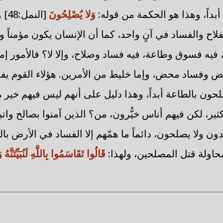
بداً، وهذا هو الحكمة من قوله:
وَلا يُصْلِحُونَ
[ال
فلاح والفساد في آنٍ واحد، كما أن الإنسان يكون مؤمناً و
، فيه فسوق وطاعة، فيه فساد وصلاح، وإلا لا؟ فالأمور 
وفساد محض، وإما خليط من الأمرين. هؤلاء القوم يف
يصلحون بالطاعة أبداً، وهذا دليل على أنهم ليس فيهم خي
ا كثير، لكن فيهم أناس خيُّرون، من؟ الذين آمنوا بصالح وات
 ولا يصلحون، دائماً ما همّهم إلا الفساد في الأرض بال
محاولة قتل المصلحين، ولهذا:
قَالُوا تَقَاسَمُوا بِاللَّهِ لَنُبَيِّتَنَّهُ 