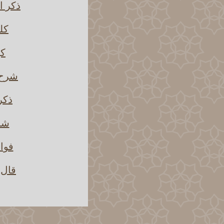
ذكر ا
كلم
كي
شرح ح
ذكر 
شرح
فوائ
قال 