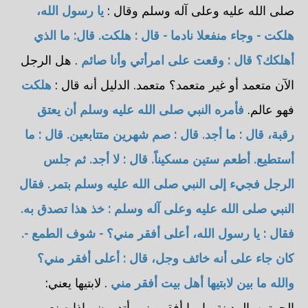
صلى الله عليه وعلى آله وسلم وقال :
يا رسول الله،
هلكت - وجاء منفعلا نادما - قال : هلكت. قال: ما الذي
أهلكك؟ قال : وقعت على امرأتي وأنا صائم
. هل الرجل
الآن متعمد أو غير متعمد؟ متعمد. الدليل أنه قال :
هلكت
فهو عالم.
فأمره النبي صلى الله عليه وسلم أن يعتق
رقبة، قال : ما أجد. قال : صم شهرين متتابعين. قال : ما
أستطيع. أطعم ستين مسكيناً. قال : لا أجد. ثم جلس
الرجل فجيء إلى النبي صلى الله عليه وسلم بتمر. فقال
النبي صلى الله عليه وعلى آله وسلم : خذ هذا تصدق به.
فقال : يا رسول الله، أعلى أفقر مني؟ - شوف الطمع -.
كان جاء على أنه خائف وجل، قال : أعلى أفقر مني؟
والله ما بين لابتيها أهل بيت أفقر مني
. لابتيها يعني:
الحرتين. المدينة ما بها أفقر مني. أتدرون ماذا صنع