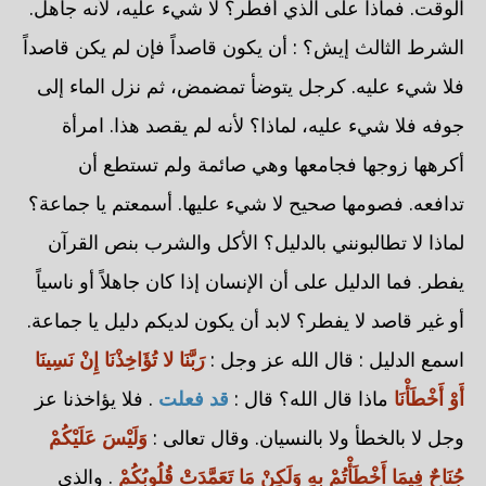
الوقت. فماذا على الذي أفطر؟ لا شيء عليه، لأنه جاهل.
الشرط الثالث إيش؟ : أن يكون قاصداً فإن لم يكن قاصداً
فلا شيء عليه. كرجل يتوضأ تمضمض، ثم نزل الماء إلى
جوفه فلا شيء عليه، لماذا؟ لأنه لم يقصد هذا. امرأة
أكرهها زوجها فجامعها وهي صائمة ولم تستطع أن
تدافعه. فصومها صحيح لا شيء عليها. أسمعتم يا جماعة؟
لماذا لا تطالبونني بالدليل؟ الأكل والشرب بنص القرآن
يفطر. فما الدليل على أن الإنسان إذا كان جاهلاً أو ناسياً
أو غير قاصد لا يفطر؟ لابد أن يكون لديكم دليل يا جماعة.
اسمع الدليل : قال الله عز وجل :
رَبَّنَا لا تُؤَاخِذْنَا إِنْ نَسِينَا
أَوْ أَخْطَأْنَا
ماذا قال الله؟ قال :
قد فعلت
. فلا يؤاخذنا عز
وجل لا بالخطأ ولا بالنسيان. وقال تعالى :
وَلَيْسَ عَلَيْكُمْ
جُنَاحٌ فِيمَا أَخْطَأْتُمْ بِهِ وَلَكِنْ مَا تَعَمَّدَتْ قُلُوبُكُمْ
. والذي