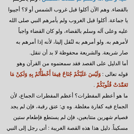
بالقضاء. وهم الآن أكلوا قبل غروب الشمس أو لا؟ أجيبوا
يا جماعة. أكلوا قبل الغروب ولم يأمرهم النبي صلى الله
عليه وعلى آله وسلم بالقضاء، ولو كان القضاء واجباً
لأمرهم به. ولو أمرهم به لنُقل إلينا، لأنه إذا أمرهم به
صار شريعة. والشريعة محفوظة لا بد أن تنقل.
أما الدليل على القصد فقد سمعتموه من القرآن وهو
قوله تعالى :
وَلَيْسَ عَلَيْكُمْ جُنَاحٌ فِيمَا أَخْطَأْتُمْ بِهِ وَلَكِنْ مَا
تَعَمَّدَتْ قُلُوبُكُمْ
.
ما هو أعظم المفطرات؟ أعظم المفطرات الجماع، لأن
الجماع فيه كفارة مغلظة. وه ي: عتق رقبة، فإن لم يجد
فصيام شهرين متتابعين، فإن لم يستطع فإطعام ستين
مسكيناً. دليل هذا هذه القصة الغريبة : أتى رجل إلى النبي