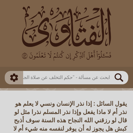
العالم
طريقة البحث
بن باز
بن العثيمين
ذكي
الألباني
الفوزان
مطابق
متقدم
اللجنة الدائمة
بحث
يقول السائل : إذا نذر الإنسان ونسي لا يعلم هو
نذر أم لا ماذا يفعل وإذا نذر المسلم نذرا مثل لو
قال لو رزقني الله النجاح هذه السنة سوف أذبح
كبش هل يجوز له أن يوفر لنفسه منه شيء أم لا