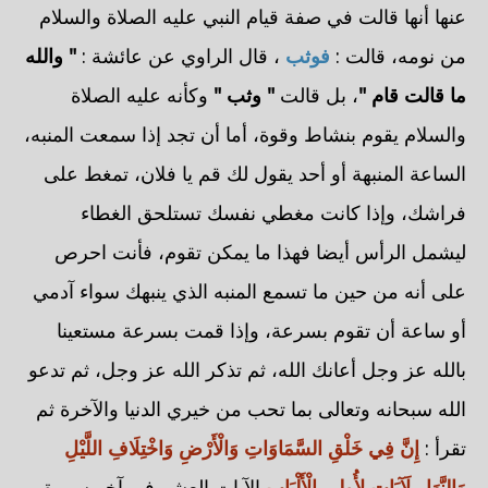
عنها أنها قالت في صفة قيام النبي عليه الصلاة والسلام
من نومه، قالت :
فوثب
، قال الراوي عن عائشة :
" والله
ما قالت قام "
، بل قالت
" وثب "
وكأنه عليه الصلاة
والسلام يقوم بنشاط وقوة، أما أن تجد إذا سمعت المنبه،
الساعة المنبهة أو أحد يقول لك قم يا فلان، تمغط على
فراشك، وإذا كانت مغطي نفسك تستلحق الغطاء
ليشمل الرأس أيضا فهذا ما يمكن تقوم، فأنت احرص
على أنه من حين ما تسمع المنبه الذي ينبهك سواء آدمي
أو ساعة أن تقوم بسرعة، وإذا قمت بسرعة مستعينا
بالله عز وجل أعانك الله، ثم تذكر الله عز وجل، ثم تدعو
الله سبحانه وتعالى بما تحب من خيري الدنيا والآخرة ثم
تقرأ :
إِنَّ فِي خَلْقِ السَّمَاوَاتِ وَالْأَرْضِ وَاخْتِلَافِ اللَّيْلِ
وَالنَّهَارِ لَآيَاتٍ لِأُولِي الْأَلْبَابِ
الآيات العشر في آخر سورة