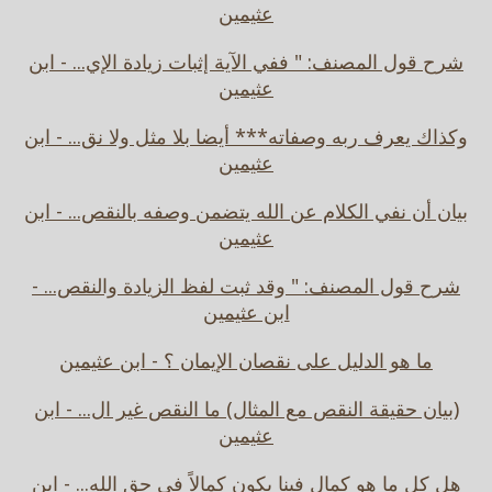
عثيمين
شرح قول المصنف: " ففي الآية إثبات زيادة الإي... - ابن
عثيمين
وكذاك يعرف ربه وصفاته*** أيضا بلا مثل ولا نق... - ابن
عثيمين
بيان أن نفي الكلام عن الله يتضمن وصفه بالنقص... - ابن
عثيمين
شرح قول المصنف: " وقد ثبت لفظ الزيادة والنقص... -
ابن عثيمين
ما هو الدليل على نقصان الإيمان ؟ - ابن عثيمين
(بيان حقيقة النقص مع المثال) ما النقص غير ال... - ابن
عثيمين
هل كل ما هو كمال فينا يكون كمالاً في حق الله... - ابن