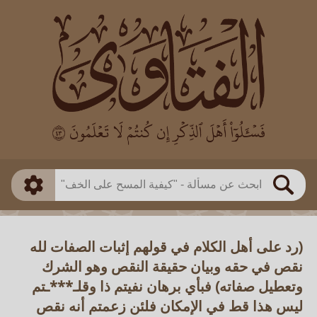
العالم
طريقة البحث
بن باز
بن العثيمين
ذكي
الألباني
الفوزان
مطابق
متقدم
اللجنة الدائمة
بحث
(رد على أهل الكلام في قولهم إثبات الصفات لله
نقص في حقه وبيان حقيقة النقص وهو الشرك
وتعطيل صفاته) فبأي برهان نفيتم ذا وقلـ***ـتم
ليس هذا قط في الإمكان فلئن زعمتم أنه نقص