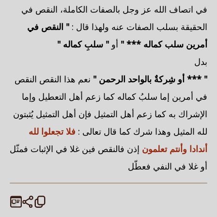
في اتصاف الله عز وجل بالصفات الكاملة، النقص في
الحقيقة بسلب الصفات عنه ولهذا قال :
" النقص في
أمرين سلب كماله *** "
أو
" سلبِ كماله "
بدل
" *** أو شِركةٌ بالواحد الرحمن "
نعم هذا النقص النقص
في أمرين إما سلبُ كماله كما زعم أهل التعطيل وإما
الإشراك به كما زعم أهل التمثيل فإن أهل التمثيل يُثبتون
لله المثيل وهذا شرك كما قال تعالى :
فلا تجعلوا لله
أندادا وأنتم تعلمون
إذن فالنقص فين غلا في الإثبات فمثّل
أو غلا في النفي فعطّل