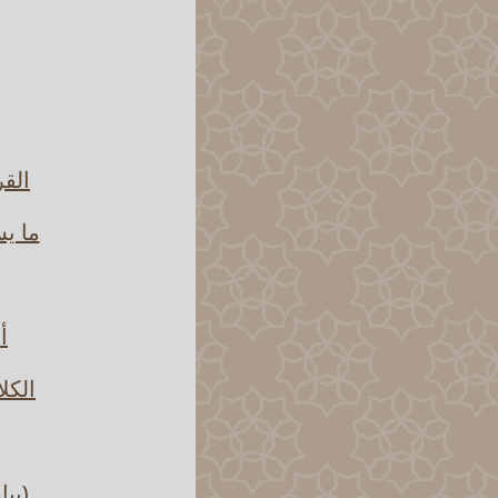
القر
ما يس
أ
الكل
(بيا