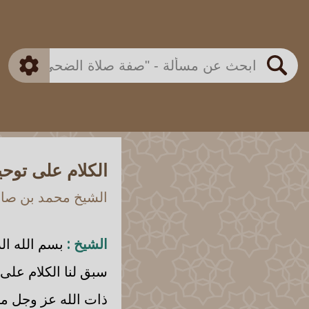
بن باز
بن العثيمين
ذكي
الألباني
الفوزان
مطابق
متقدم
اللجنة الدائمة
بحث
الكلام على توحي
الشيخ محمد بن صالح
الشيخ :
بسم الله ال
سبق لنا الكلام على
ذات الله عز وجل مث