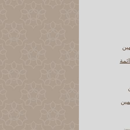
مين
ائمة
مين
مين