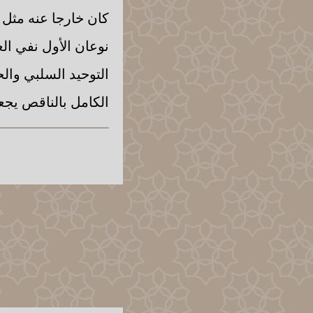
كان خارجا عنه مثل ا
نوعان الأول نفي الع
التوحيد السلبي والح
الكامل بالناقص يجعلُ