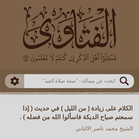
العالم
طريقة البحث
بن باز
بن العثيمين
ذكي
الألباني
الفوزان
مطابق
متقدم
اللجنة الدائمة
بحث
الكلام على زيادة ( من الليل ) في حديث ( إذا
سمعتم صياح الديكة فاسألوا الله من فضله ) .
الشيخ محمد ناصر الالباني