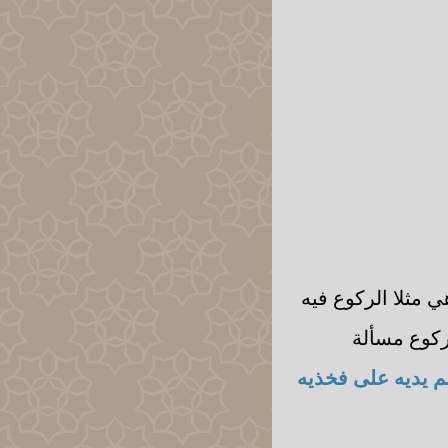
ي مثلا الركوع فيه
ركوع مسألة
م يديه على فخذيه