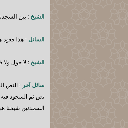
الشيخ
: بين السجدت
السائل
: هذا قعود ه
الشيخ
: لا حول ولا 
سائل آخر
: النص الع
نص ثم السجود فيه ن
السجدتين شيخنا هي