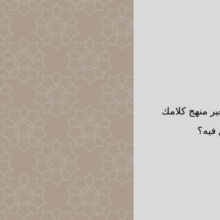
ير منهج كلامك
فيه؟