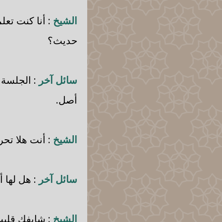
الشيخ
: أنا كنت تع
حديث؟
سائل آخر
: الجلسة ب
أصل.
الشيخ
: أنت هلا تح
سائل آخر
: هل لها 
الشيخ
: شايفك قلبت