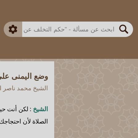
بن باز
بن العثيمين
ذكي
الألباني
الفوزان
مطابق
متقدم
اللجنة الدائمة
بحث
وضع اليمنى على
الشيخ محمد ناصر ال
الشيخ
: لكن أنت حي
الصلاة لأن احتجاجك