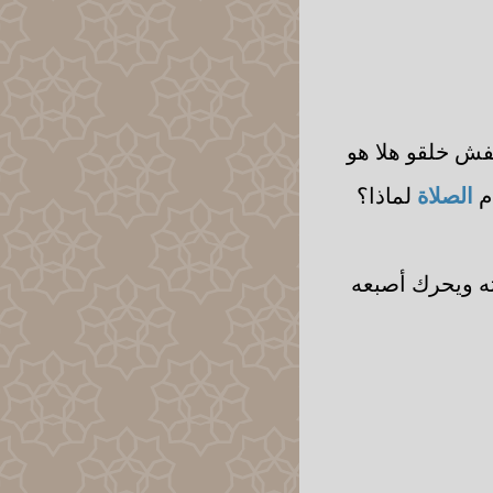
فش خلقو هلا هو
م
الصلاة
لماذا؟
ته ويحرك أصبعه