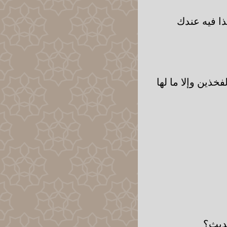
ا فيه عندك
خذين وإلا ما لها
حديث؟