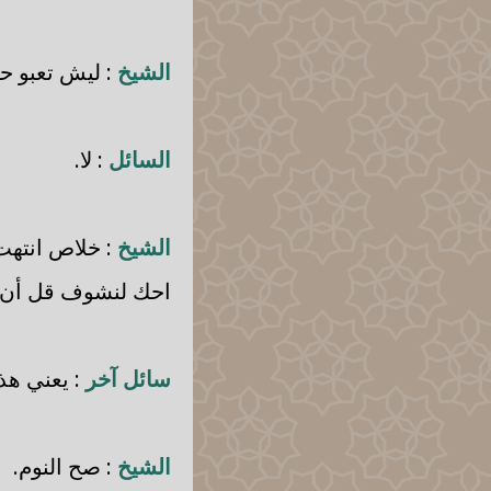
الشيخ
: ليش تعبو ح
السائل
: لا.
الشيخ
: خلاص انتهت 
احك لنشوف قل أن ف
سائل آخر
: يعني هذه
الشيخ
: صح النوم.