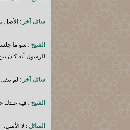
سائل آخر
: الأصل نع
الشيخ
: شو ما جلست
الرسول أنه كان بي
سائل آخر
: لم ينقل 
الشيخ
: فيه عندك 
السائل
: لا الأصل.