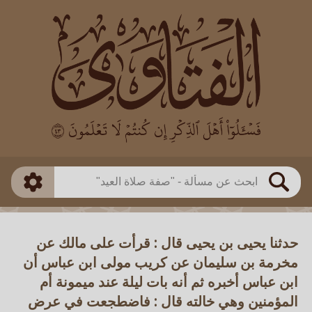
العالم
طريقة البحث
بن باز
بن العثيمين
ذكي
الألباني
الفوزان
مطابق
متقدم
اللجنة الدائمة
بحث
حدثنا يحيى بن يحيى قال : قرأت على مالك عن
مخرمة بن سليمان عن كريب مولى ابن عباس أن
ابن عباس أخبره ثم أنه بات ليلة عند ميمونة أم
المؤمنين وهي خالته قال : فاضطجعت في عرض