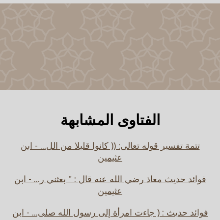
الفتاوى المشابهة
تتمة تفسير قوله تعالى: (( كانوا قليلا من الل... - ابن
عثيمين
فوائد حديث معاذ رضي الله عنه قال : " بعثني ر... - ابن
عثيمين
فوائد حديث : ( جاءت امرأة إلى رسول الله صلى... - ابن