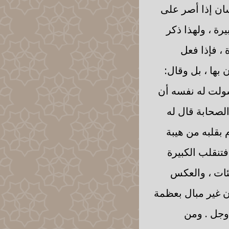
سان إذا أصر على
رة ، ولهذا ذكر
 ، فإذا فعل
 بها ، بل وقال:
سولت له نفسه أن
الصحابة قال له
 بقلبه من هيبة
تنقلب الكبيرة
ئات ، والعكس
ن غير مبال بعظمة
 وجل . ومن