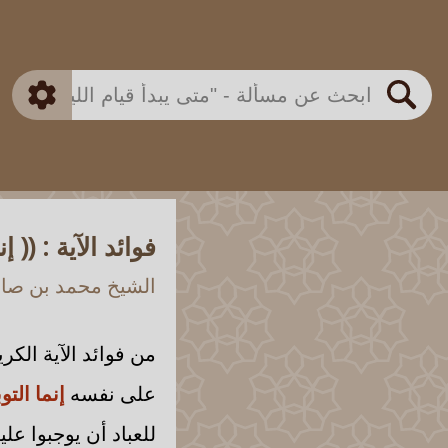
بن باز
بن العثيمين
ذكي
الألباني
الفوزان
مطابق
متقدم
اللجنة الدائمة
بحث
فوائد الآية : (( 
الشيخ محمد بن صالح
من فوائد الآية الكر
على نفسه
إنما التو
للعباد أن يوجبوا علي