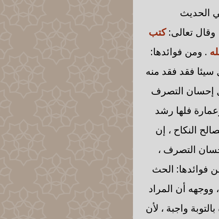
ي الحديث
وقال تعالى:
كتب
له
. ومن فوائدها:
سيئا فقد فقد منه
ال إحسان التصرف
وعمارة فلها رشد
الح النكاح ، إن
حسان التصرف ،
 فوائدها: الحث
، ووجهه أن المراد
لتوبة واجبة ، لأن