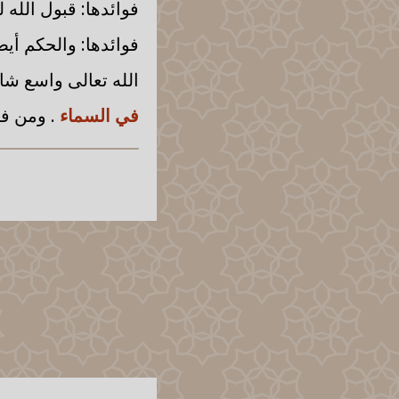
فوائدها: قبول الله 
فوائدها: والحكم أيض
الله تعالى واسع ش
في السماء
. ومن فو