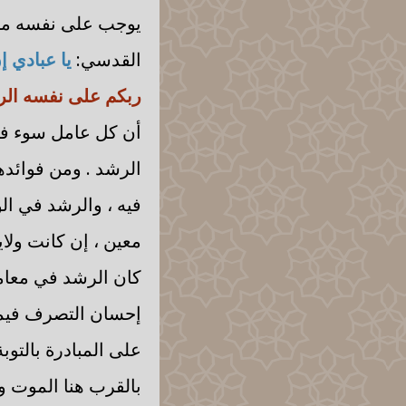
يوجب على نفسه ما ش
القدسي:
يا عبادي 
ربكم على نفسه ال
أن كل عامل سوء فإن
الرشد . ومن فوائده
فيه ، والرشد في الو
معين ، إن كانت ولاي
كان الرشد في معام
إحسان التصرف فيما
على المبادرة بالتوبة
بالقرب هنا الموت وا