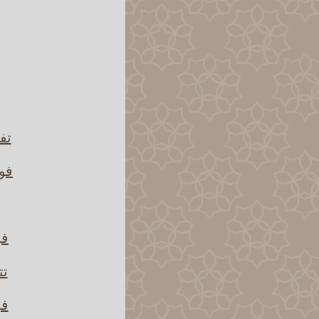
تف
فوا
فو
تت
فو