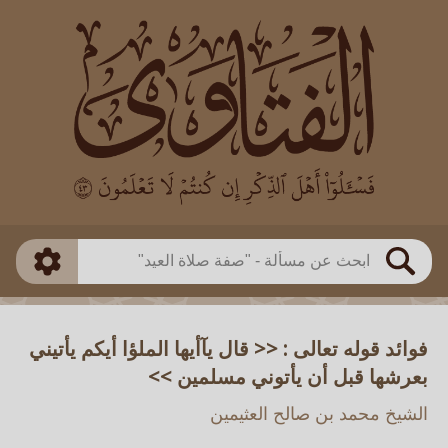
العالم
طريقة البحث
بن باز
بن العثيمين
ذكي
الألباني
الفوزان
مطابق
متقدم
اللجنة الدائمة
بحث
فوائد قوله تعالى : << قال يآأيها الملؤا أيكم يأتيني
بعرشها قبل أن يأتوني مسلمين >>
الشيخ محمد بن صالح العثيمين