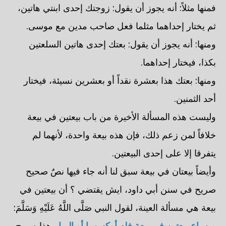
فمنها مثلاً: أنه يجوز أن يقول: زوجتك إحدى ابنتي هاتين،
ثم يختار إحداهما مثلما فعل صاحب مدين مع موسى.
ومنها: أنه يجوز أن يقول: بعتك إحدى هاتين السلعتين
بكذا، فيختار إحداهما.
ومنها: بعتك هذا بعشرة نقداً أو بعشرين نسيئة، فيختار
أحد الثمنين.
وليست هذه المسألة الأخيرة من باب بيعتين في بيعة
خلافاً لمن زعم ذلك، فإن هذه بيعة واحدة، لأنهما لم
يتفرقا إلا على إحدى البيعتين.
وأيضاً بيعتان في بيعة سبق لنا أنه جاء فيها نصٌ صحيح
صريح في سنن أبي داود، ايش يقتضي ؟ أن بيعتين في
بيعة هي مسألة العينة، لقول النبي صَلَّى اللَّهُ عَلَيْهِ وَسَلَّمَ:
من باع بيعتين في بيعة فله أوكسهما أو الربا
وهذا صريح