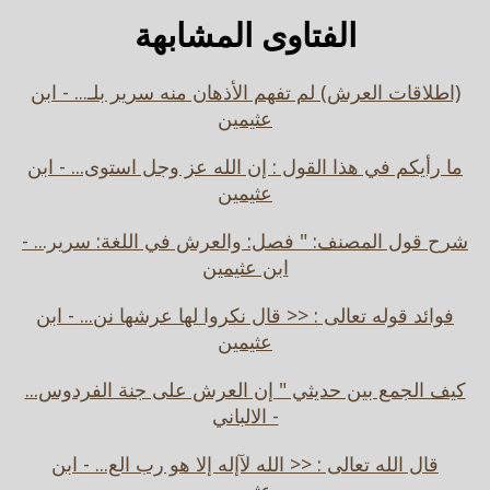
الفتاوى المشابهة
(اطلاقات العرش) لم تفهم الأذهان منه سرير بلـ... - ابن
عثيمين
ما رأيكم في هذا القول : إن الله عز وجل استوى... - ابن
عثيمين
شرح قول المصنف: " فصل: والعرش في اللغة: سرير... -
ابن عثيمين
فوائد قوله تعالى : << قال نكروا لها عرشها نن... - ابن
عثيمين
كيف الجمع بين حديثي " إن العرش على جنة الفردوس...
- الالباني
قال الله تعالى : << الله لآإله إلا هو رب الع... - ابن