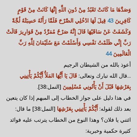
وَصَدَّهَا مَا كَانَتْ تَعْبُدُ مِنْ دُونِ اللَّهِ إِنَّهَا كَانَتْ مِنْ قَوْمٍ
كَافِرِينَ
43
قِيلَ لَهَا ادْخُلِي الصَّرْحَ فَلَمَّا رَأَتْهُ حَسِبَتْهُ لُجَّةً
وَكَشَفَتْ عَنْ سَاقَيْهَا قَالَ إِنَّهُ صَرْحٌ مُمَرَّدٌ مِنْ قَوَارِيرَ قَالَتْ
رَبِّ إِنِّي ظَلَمْتُ نَفْسِي وَأَسْلَمْتُ مَعَ سُلَيْمَانَ لِلَّهِ رَبِّ
الْعَالَمِينَ
44
أعوذ بالله من الشيطان الرجيم
...قال الله تبارك وتعالى:
قَالَ يَا أَيُّهَا المَلَأُ أَيُّكُمْ يَأْتِينِي
بِعَرْشِهَا قَبْلَ أَنْ يَأْتُونِي مُسْلِمِينَ
[النمل:38].
في هذا دليل على جواز الخطاب إلى المبهم إذا كان يتعين
بعد ذلك لقوله:
أَيُّكُمْ يَأْتِينِي بِعَرْشِهَا
[النمل:38] ما قال:
ائتني يا فلان؟ وهذا النوع من الخطاب يترتب عليه فوائد
كثيرة حكمية وخبرية: