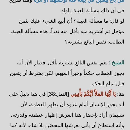
في أن ذلك مسألة العينة. ياولد
لو قال: ما مسألة العينة؟ أن أبيع الشيء عليك بثمن
مؤجل ثم أشتريه منه بأقل منه نقداً، هذه مسألة العينة.
الطالب: نفس البائع يشتريه؟
الشيخ :
نعم. نفس البائع يشتريه بأقل. فصار الآن أنه
يجوز الخطاب حكماً وخبراً المبهم، لكن بشرط أن يتعين
قبل تمام الحكم.
هنا:
يَا أَيُّهَا المَلَأُ أَيُّكُمْ يَأْتِينِي
[النمل:38] في هذا دليلٌ على
أنه يجوز للإنسان أمام عدوه أن يظهر العظمة، لأن
سليمان أراد بإحضار هذا العرش إظهار عظمته وقدرته،
وأنه استطاع أن يأتي بعرشها المحصّن بلا شك، لأنه كما