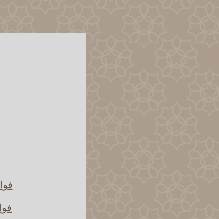
فوائ
فوا