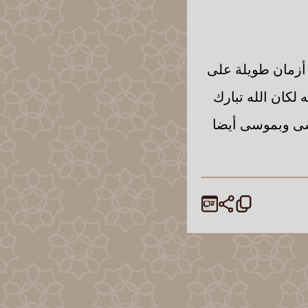
أزمان طويلة على
 لكان الله تبارك
وسى وبموسى أيضا