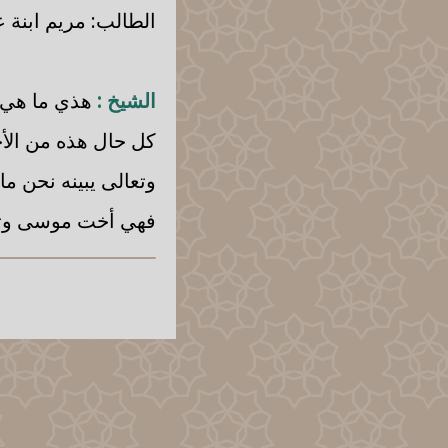
الطالب: مريم ابنة ع
الشيخ :
هذي ما هي م
كل حال هذه من الأخب
وتعالى يبينه نحن م
فهي أخت موسى وتكو