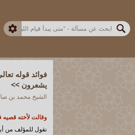
بن باز
بن العثيمين
ذكي
الألباني
الفوزان
مطابق
متقدم
اللجنة الدائمة
بحث
فوائد قوله تعال
يشعرون >>
الشيخ محمد بن صالح
وقالت لأخته قصيه 
نقول للمؤلف من أي