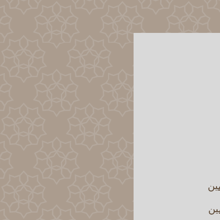
مين
ين