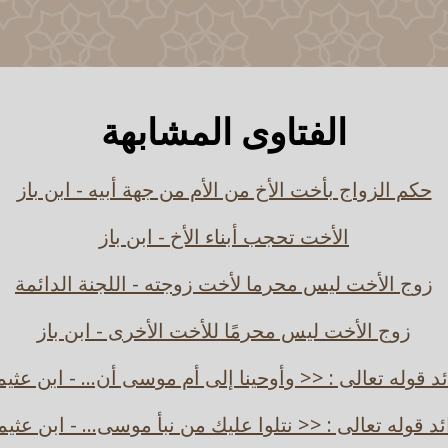
الفتاوى المشابهة
حكم الزواج بأخت الأخ من الأم من جهة أبيه - ابن باز
الأخت تحجب أبناء الأخ - ابن باز
زوج الأخت ليس محرما لأخت زوجته - اللجنة الدائمة
زوج الأخت ليس محرمًا للأخت الأخرى - ابن باز
د قوله تعالى : << وأوحينا إلى أم موسى أن... - ابن عثي
ئد قوله تعالى : << نتلوا عليك من نبأ موسى... - ابن عثيم