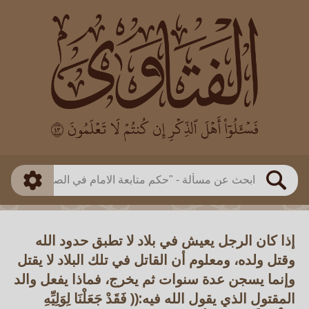
العالم
طريقة البحث
بن باز
بن العثيمين
ذكي
الألباني
الفوزان
مطابق
متقدم
اللجنة الدائمة
بحث
إذا كان الرجل يعيش في بلاد لا تطبق حدود الله
وقتل ولده، ومعلوم أن القاتل في تلك البلاد لا يقتل
وإنما يسجن عدة سنوات ثم يخرج، فماذا يفعل والد
المقتول الذي يقول الله فيه:(( فَقَدْ جَعَلْنَا لِوَلِيِّهِ