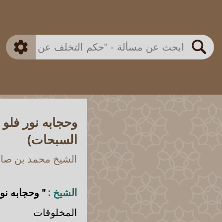
بن باز
بن العثيمين
ذكي
الألباني
الفوزان
مطابق
متقدم
اللجنة الدائمة
بحث
وحجابه نور فلو
السبحات)
الشيخ محمد بن صالح
الشيخ :
" وحجابه نور
المخلوقات