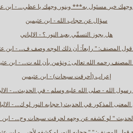
 وجهك خير مسئول به*** وبنور وجهك يا عظي... - ابن عث
سؤال عن حجاب الله - ابن عثيمين
هل يجوز التسمِّي بعبد النور ؟ - الالباني
ول المصنف: " رابعاً: أن ذلك الوجه وصف ف... - ابن عث
المصنف رحمه الله تعالى : ونؤمن بأن لله ت... - ابن عثي
إعراب (أحرقت سبحات) - ابن عثيمين
رسول الله - صلى الله عليه وسلم - في الحديث... - الالب
المعنى المذكور في الحديث ( حجابه النور لو ك... - الالبا
لحديث " لو كشفه عن وجهه لحرقت سبحات وج... - ابن ع
قول المصنف: " " حجابه النور لو كشفه لأحر... - ابن عثي