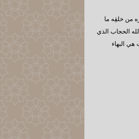
 من خلقِه ما
له الحجاب الذي
هي البهاء