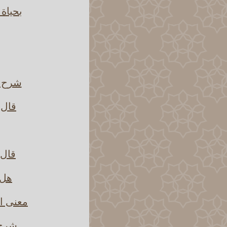
بحياة
شرح ق
قال 
قال 
هل 
معنى ا
شرح 