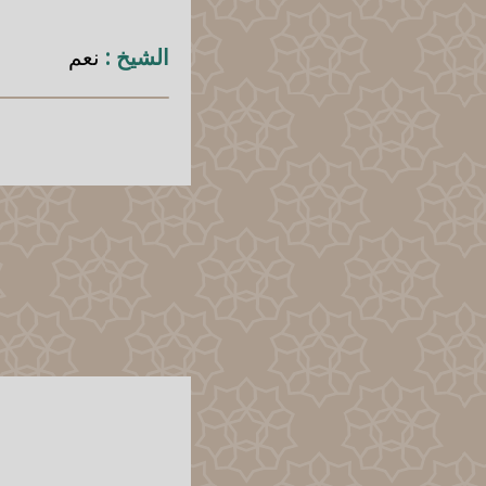
الشيخ :
نعم