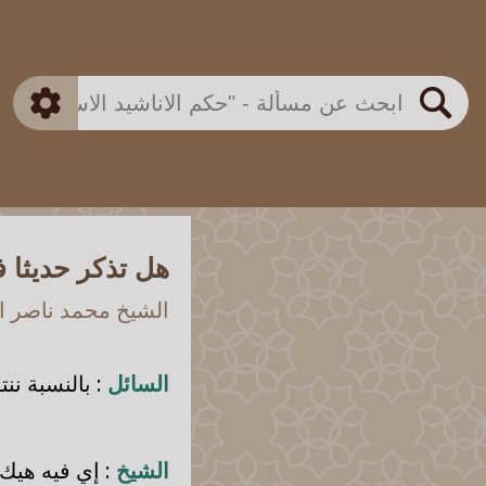
بن باز
بن العثيمين
ذكي
الألباني
الفوزان
مطابق
متقدم
اللجنة الدائمة
بحث
هل تذكر حديثا ف
الشيخ محمد ناصر ال
السائل
: بالنسبة نن
الشيخ
: إي فيه هيك