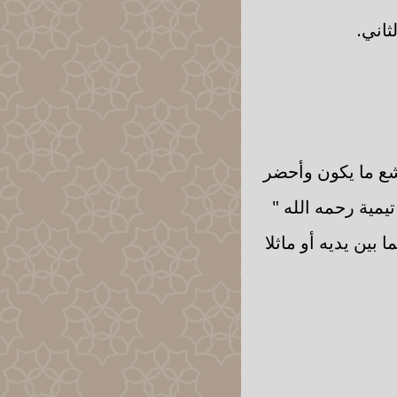
ثاني.
خشع ما يكون وأحضر
يمية رحمه الله "
بين يديه أو ماثلا