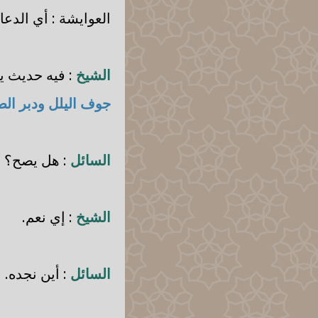
العوايشة : أي الدعا
الشيخ
: فيه حديث ي
جوف اليلل ودبر الص
السائل
: هل يصح؟
الشيخ
: إي نعم.
السائل
: أين نجده.