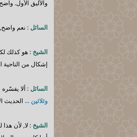
والأليق الأول. واضح
السائل
: نعم واضح,
الشيخ
: هو كذلك لكن
إشكال من الناحية ال
السائل
: ألا يفسّره
وثلاثين ...
الحديث ال
الشيخ
: لا, لأن هذا