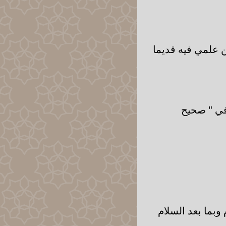
ن علمي فيه قديما
في " صحيح
وبما بعد السلام