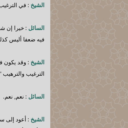
الشيخ
: في الترغيب
السائل
: خيرا إن شا
فيه ضعفا أليس كذل
الشيخ
: وقد يكون ف
الترغيب والترهيب 
السائل
: نعم, نعم.
الشيخ
: أعود إلى سؤ