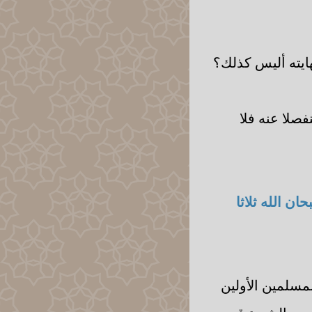
ايته أليس كذلك؟
صلا عنه فلا
ن الله ثلاثا
لمسلمين الأولين