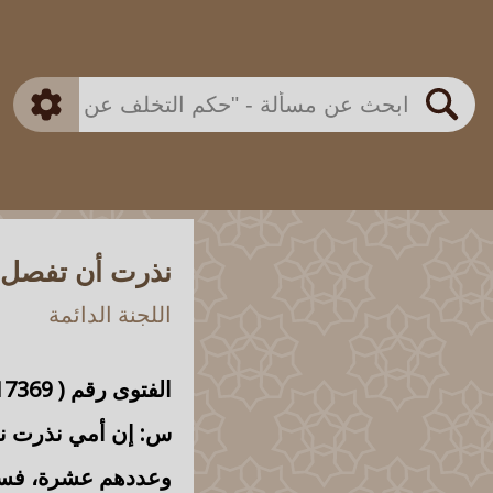
بن باز
بن العثيمين
ذكي
الألباني
الفوزان
مطابق
متقدم
اللجنة الدائمة
بحث
نذرت أن تفصل لأ
اللجنة الدائمة
الفتوى رقم (
17369
س: إن
أمي نذرت نذ
وعددهم عشرة، فسؤال