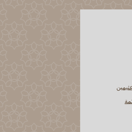
ثيمين
مة