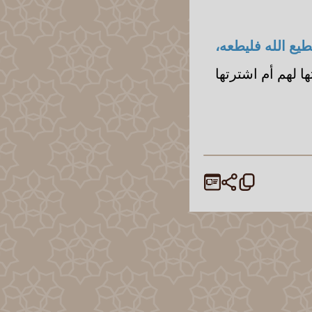
طيع الله فليطعه،
ا لهم أم اشترتها