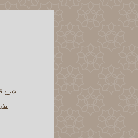
شرح قو
نذر