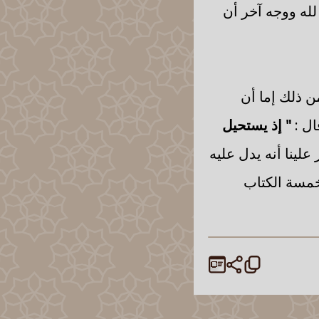
لله ووجه آخر أن
 من ذلك إما أن
ال :
" إذ يستحيل
علينا أنه يدل عليه
خمسة الكتاب