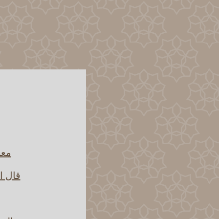
معن
قال ا