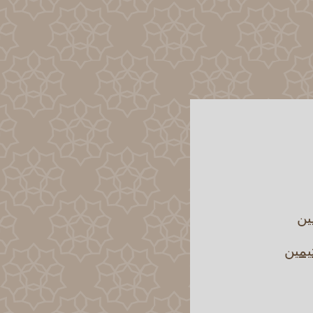
ين
يمين