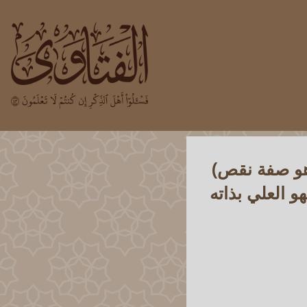
هو صفة نقص)
 العلي بذاته