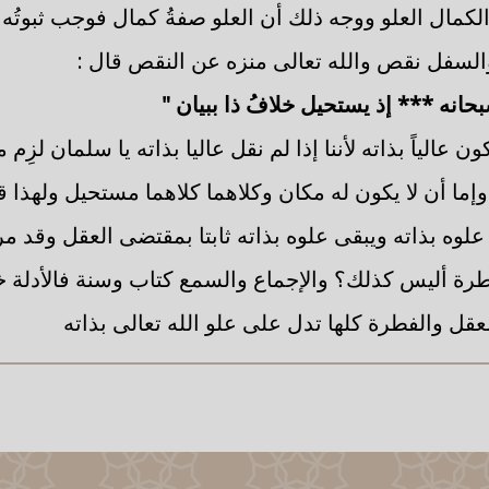
كمال العلو ووجه ذلك أن العلو صفةُ كمال فوجب ثبوتُه 
السفل نقص والله تعالى منزه عن النقص قال :
بحانه *** إذ يستحيل خلافُ ذا ببيان "
ن عالياً بذاته لأننا إذا لم نقل عاليا بذاته يا سلمان لزِم
ما أن لا يكون له مكان وكلاهما كلاهما مستحيل ولهذا ق
وه بذاته ويبقى علوه بذاته ثابتا بمقتضى العقل وقد مر 
طرة أليس كذلك؟ والإجماع والسمع كتاب وسنة فالأدلة 
عقل والفطرة كلها تدل على علو الله تعالى بذاته