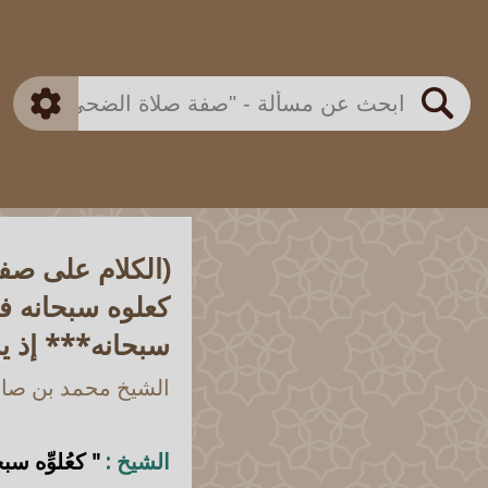
بن باز
بن العثيمين
ذكي
الألباني
الفوزان
مطابق
متقدم
اللجنة الدائمة
بحث
(الكلام على صف
كعلوه سبحانه ف
سبحانه*** إذ ي
الشيخ محمد بن صالح
الشيخ :
" كعُلوِّه 